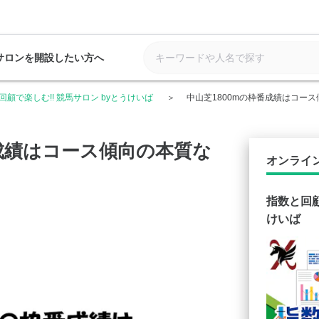
サロンを開設したい方へ
回顧で楽しむ!! 競馬サロン byとうけいば
中山芝1800mの枠番成績はコー
番成績はコース傾向の本質な
オンライ
指数と回顧
けいば