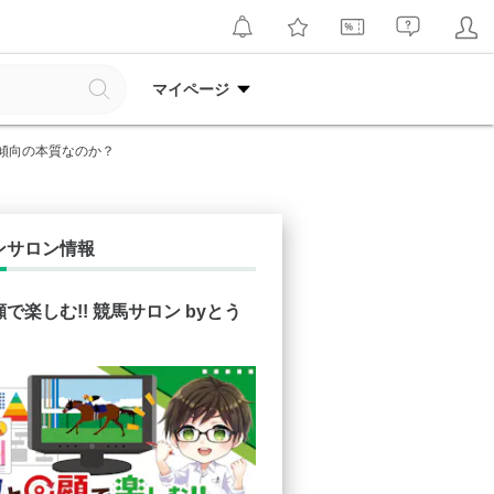
マイページ
ス傾向の本質なのか？
ンサロン情報
で楽しむ!! 競馬サロン byとう