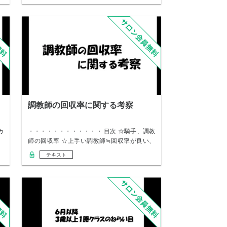
調教師の回収率に関する考察
カ
・・・・・・・・・・・・ 目次 ☆騎手、調教
師の回収率 ☆上手い調教師≒回収率が良い、
では…
テキスト