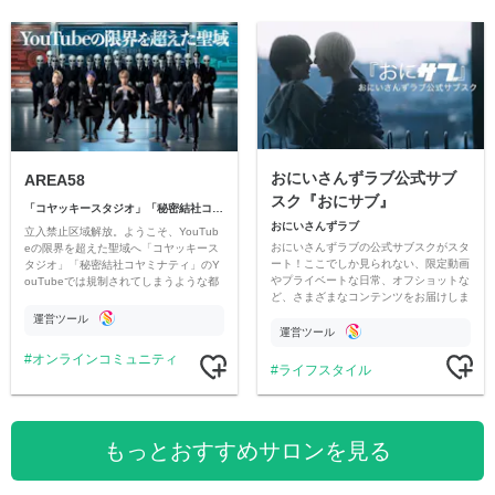
おにいさんずラブ公式サブ
AREA58
スク『おにサブ』
「コヤッキースタジオ」「秘密結社コヤミナティ」
おにいさんずラブ
立入禁止区域解放。ようこそ、YouTub
おにいさんずラブの公式サブスクがスタ
eの限界を超えた聖域へ「コヤッキース
ート！ここでしか見られない、限定動画
タジオ」「秘密結社コヤミナティ」のY
やプライベートな日常、オフショットな
ouTubeでは規制されてしまうような都
ど、さまざまなコンテンツをお届けしま
市伝説を中心にオリジナルコンテンツを
す。
公開。
運営ツール
運営ツール
オンラインコミュニティ
ライフスタイル
もっとおすすめサロンを見る