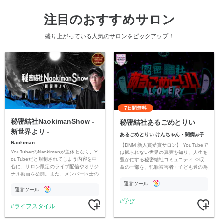
注目のおすすめサロン
盛り上がっている人気のサロンをピックアップ！
7日間無料
秘密結社NaokimanShow -
秘密結社あるごめとりい
新世界より -
あるごめとりい けんちゃん・闇病み子
Naokiman
【DMM 新人賞受賞サロン】 YouTubeで
YouTuberのNaokimanが主体となり、Y
は観られない世界の真実を知り、人生を
ouTubeだと規制されてしまう内容を中
豊かにする秘密結社コミュニティ ※収
心に、サロン限定のライブ配信やオリジ
益の一部を、犯罪被害者・子ども達の為
ナル動画を公開。また、メンバー同士の
のチャリティーに寄付させていただきま
情報交換や交流の場としても楽しんでい
す
運営ツール
ただいています。
運営ツール
学び
ライフスタイル