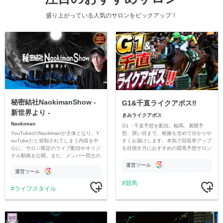
盛り上がっている人気のサロンをピックアップ！
秘密結社NaokimanShow -
G1&千直ライクアボス‼️
新世界より -
きみライクアボス
Naokiman
G1・千直予想を配信。軸馬、展開予
YouTuberのNaokimanが主体となり、Y
想、買い目まで、根拠を含めて分かりや
ouTubeだと規制されてしまう内容を中
すくお届けします。本気で回収率アップ
心に、サロン限定のライブ配信やオリジ
を目指す方におすすめの競馬予想サロン
ナル動画を公開。また、メンバー同士の
です。
情報交換や交流の場としても楽しんでい
運営ツール
ただいています。
運営ツール
競馬
ライフスタイル