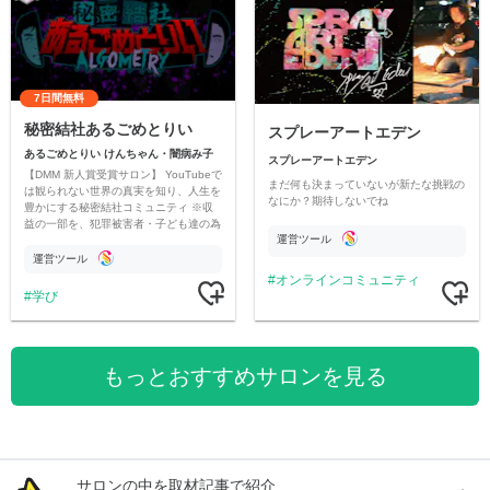
7日間無料
秘密結社あるごめとりい
スプレーアートエデン
あるごめとりい けんちゃん・闇病み子
スプレーアートエデン
【DMM 新人賞受賞サロン】 YouTubeで
まだ何も決まっていないが新たな挑戦の
は観られない世界の真実を知り、人生を
なにか？期待しないでね
豊かにする秘密結社コミュニティ ※収
益の一部を、犯罪被害者・子ども達の為
運営ツール
のチャリティーに寄付させていただきま
す
運営ツール
オンラインコミュニティ
学び
もっとおすすめサロンを見る
サロンの中を取材記事で紹介