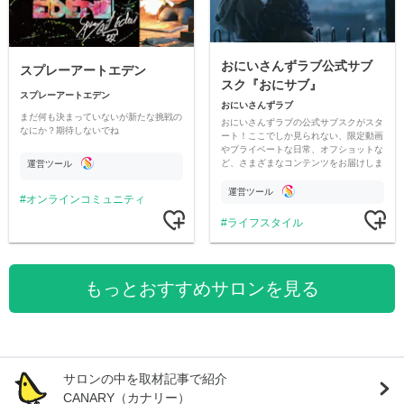
おにいさんずラブ公式サブ
スプレーアートエデン
スク『おにサブ』
スプレーアートエデン
おにいさんずラブ
まだ何も決まっていないが新たな挑戦の
おにいさんずラブの公式サブスクがスタ
なにか？期待しないでね
ート！ここでしか見られない、限定動画
やプライベートな日常、オフショットな
ど、さまざまなコンテンツをお届けしま
運営ツール
す。
運営ツール
オンラインコミュニティ
ライフスタイル
もっとおすすめサロンを見る
サロンの中を取材記事で紹介
CANARY（カナリー）