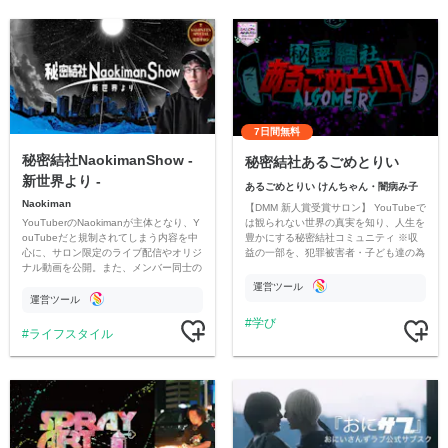
7日間無料
秘密結社NaokimanShow -
秘密結社あるごめとりい
新世界より -
あるごめとりい けんちゃん・闇病み子
Naokiman
【DMM 新人賞受賞サロン】 YouTubeで
YouTuberのNaokimanが主体となり、Y
は観られない世界の真実を知り、人生を
ouTubeだと規制されてしまう内容を中
豊かにする秘密結社コミュニティ ※収
心に、サロン限定のライブ配信やオリジ
益の一部を、犯罪被害者・子ども達の為
ナル動画を公開。また、メンバー同士の
のチャリティーに寄付させていただきま
情報交換や交流の場としても楽しんでい
す
運営ツール
ただいています。
運営ツール
学び
ライフスタイル