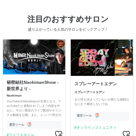
注目のおすすめサロン
盛り上がっている人気のサロンをピックアップ！
秘密結社NaokimanShow -
スプレーアートエデン
新世界より -
スプレーアートエデン
Naokiman
まだ何も決まっていないが新たな挑戦の
YouTuberのNaokimanが主体となり、Y
なにか？期待しないでね
ouTubeだと規制されてしまう内容を中
心に、サロン限定のライブ配信やオリジ
ナル動画を公開。また、メンバー同士の
運営ツール
情報交換や交流の場としても楽しんでい
ただいています。
運営ツール
オンラインコミュニティ
ライフスタイル