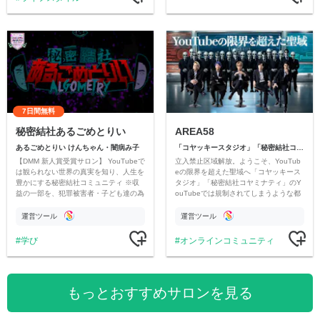
7日間無料
秘密結社あるごめとりい
AREA58
あるごめとりい けんちゃん・闇病み子
「コヤッキースタジオ」「秘密結社コヤミナティ」
【DMM 新人賞受賞サロン】 YouTubeで
立入禁止区域解放。ようこそ、YouTub
は観られない世界の真実を知り、人生を
eの限界を超えた聖域へ「コヤッキース
豊かにする秘密結社コミュニティ ※収
タジオ」「秘密結社コヤミナティ」のY
益の一部を、犯罪被害者・子ども達の為
ouTubeでは規制されてしまうような都
のチャリティーに寄付させていただきま
市伝説を中心にオリジナルコンテンツを
す
公開。
運営ツール
運営ツール
学び
オンラインコミュニティ
もっとおすすめサロンを見る