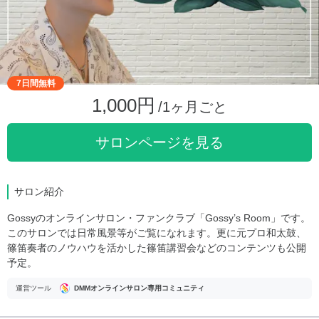
7日間無料
1,000円
/1ヶ月ごと
サロンページを見る
サロン紹介
Gossyのオンラインサロン・ファンクラブ「Gossy’s Room」です。
このサロンでは日常風景等がご覧になれます。更に元プロ和太鼓、
篠笛奏者のノウハウを活かした篠笛講習会などのコンテンツも公開
予定。
運営ツール
DMMオンラインサロン専用コミュニティ