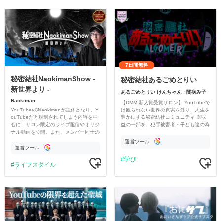
7日間無料
秘密結社NaokimanShow -
秘密結社あるごめとりい
新世界より -
あるごめとりい けんちゃん・闇病み子
Naokiman
【DMM 新人賞受賞サロン】 YouTubeで
YouTuberのNaokimanが主体となり、Y
は観られない世界の真実を知り、人生を
ouTubeだと規制されてしまう内容を中
豊かにする秘密結社コミュニティ ※収
心に、サロン限定のライブ配信やオリジ
益の一部を、犯罪被害者・子ども達の為
ナル動画を公開。また、メンバー同士の
のチャリティーに寄付させていただきま
情報交換や交流の場としても楽しんでい
す
運営ツール
ただいています。
運営ツール
学び
ライフスタイル