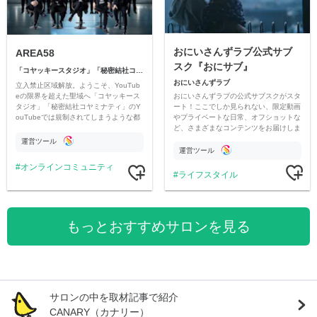
おにいさんずラブ公式サブ
AREA58
スク『おにサブ』
「コヤッキースタジオ」「秘密結社コヤミナティ」
おにいさんずラブ
立入禁止区域解放。ようこそ、YouTub
おにいさんずラブの公式サブスクがスタ
eの限界を超えた聖域へ「コヤッキース
ート！ここでしか見られない、限定動画
タジオ」「秘密結社コヤミナティ」のY
やプライベートな日常、オフショットな
ouTubeでは規制されてしまうような都
ど、さまざまなコンテンツをお届けしま
市伝説を中心にオリジナルコンテンツを
す。
公開。
運営ツール
運営ツール
オンラインコミュニティ
ライフスタイル
もっとおすすめサロンを見る
サロンの中を取材記事で紹介
CANARY（カナリー）