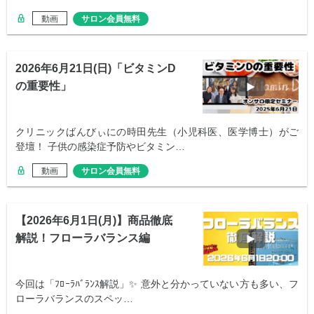
動画
サロン会員無料
2026年6月21日(日)「ビタミンD
の重要性」
クリニックばんびぃにの時田先生（小児科医、医学博士）がご
登壇！ 子供の感染症予防やビタミン…
動画
サロン会員無料
【2026年6月1日(月)】商品徹底
解説！フローラバランス編
今回は「ﾌﾛｰﾗﾊﾞﾗﾝｽ解説」✨ 意外と分かっていない方も多い、フ
ローラバランスのスペッ…