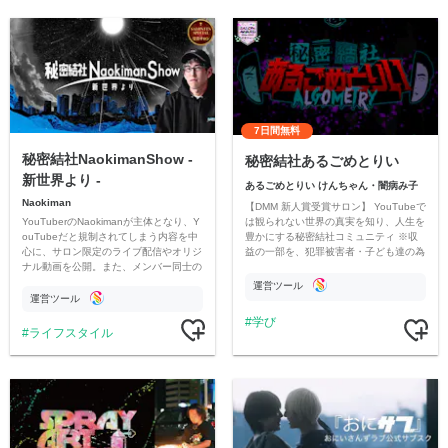
7日間無料
秘密結社NaokimanShow -
秘密結社あるごめとりい
新世界より -
あるごめとりい けんちゃん・闇病み子
Naokiman
【DMM 新人賞受賞サロン】 YouTubeで
YouTuberのNaokimanが主体となり、Y
は観られない世界の真実を知り、人生を
ouTubeだと規制されてしまう内容を中
豊かにする秘密結社コミュニティ ※収
心に、サロン限定のライブ配信やオリジ
益の一部を、犯罪被害者・子ども達の為
ナル動画を公開。また、メンバー同士の
のチャリティーに寄付させていただきま
情報交換や交流の場としても楽しんでい
す
運営ツール
ただいています。
運営ツール
学び
ライフスタイル