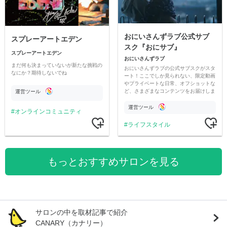
おにいさんずラブ公式サブ
スプレーアートエデン
スク『おにサブ』
スプレーアートエデン
おにいさんずラブ
まだ何も決まっていないが新たな挑戦の
おにいさんずラブの公式サブスクがスタ
なにか？期待しないでね
ート！ここでしか見られない、限定動画
やプライベートな日常、オフショットな
ど、さまざまなコンテンツをお届けしま
運営ツール
す。
運営ツール
オンラインコミュニティ
ライフスタイル
もっとおすすめサロンを見る
サロンの中を取材記事で紹介
CANARY（カナリー）