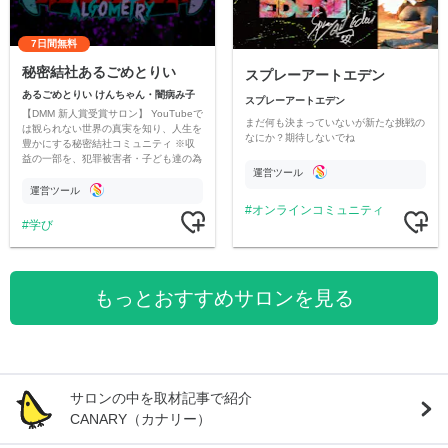
7日間無料
秘密結社あるごめとりい
スプレーアートエデン
あるごめとりい けんちゃん・闇病み子
スプレーアートエデン
【DMM 新人賞受賞サロン】 YouTubeで
まだ何も決まっていないが新たな挑戦の
は観られない世界の真実を知り、人生を
なにか？期待しないでね
豊かにする秘密結社コミュニティ ※収
益の一部を、犯罪被害者・子ども達の為
運営ツール
のチャリティーに寄付させていただきま
す
運営ツール
オンラインコミュニティ
学び
もっとおすすめサロンを見る
サロンの中を取材記事で紹介
CANARY（カナリー）