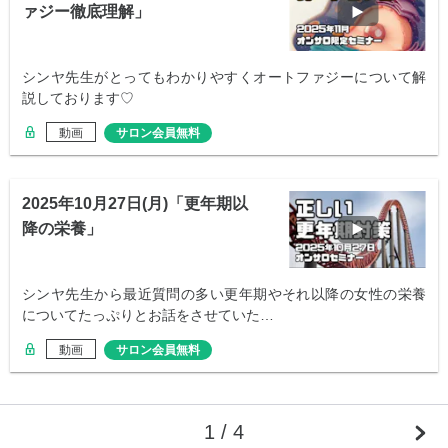
ァジー徹底理解」
シンヤ先生がとってもわかりやすくオートファジーについて解
説しております♡
動画
サロン会員無料
2025年10月27日(月)「更年期以
降の栄養」
シンヤ先生から最近質問の多い更年期やそれ以降の女性の栄養
についてたっぷりとお話をさせていた…
動画
サロン会員無料
1 / 4