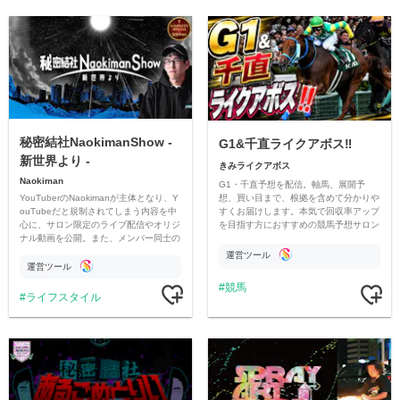
秘密結社NaokimanShow -
G1&千直ライクアボス‼️
新世界より -
きみライクアボス
Naokiman
G1・千直予想を配信。軸馬、展開予
YouTuberのNaokimanが主体となり、Y
想、買い目まで、根拠を含めて分かりや
ouTubeだと規制されてしまう内容を中
すくお届けします。本気で回収率アップ
心に、サロン限定のライブ配信やオリジ
を目指す方におすすめの競馬予想サロン
ナル動画を公開。また、メンバー同士の
です。
情報交換や交流の場としても楽しんでい
運営ツール
ただいています。
運営ツール
競馬
ライフスタイル