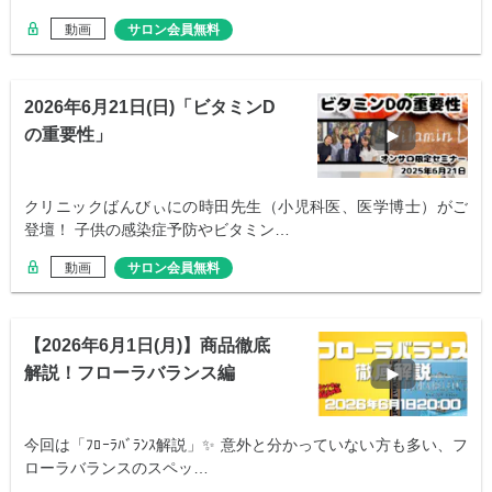
動画
サロン会員無料
2026年6月21日(日)「ビタミンD
の重要性」
クリニックばんびぃにの時田先生（小児科医、医学博士）がご
登壇！ 子供の感染症予防やビタミン…
動画
サロン会員無料
【2026年6月1日(月)】商品徹底
解説！フローラバランス編
今回は「ﾌﾛｰﾗﾊﾞﾗﾝｽ解説」✨ 意外と分かっていない方も多い、フ
ローラバランスのスペッ…