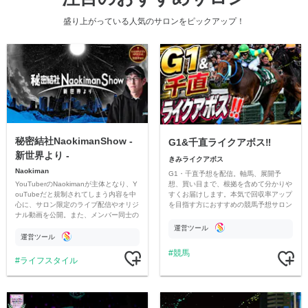
盛り上がっている人気のサロンをピックアップ！
秘密結社NaokimanShow -
G1&千直ライクアボス‼️
新世界より -
きみライクアボス
Naokiman
G1・千直予想を配信。軸馬、展開予
YouTuberのNaokimanが主体となり、Y
想、買い目まで、根拠を含めて分かりや
ouTubeだと規制されてしまう内容を中
すくお届けします。本気で回収率アップ
心に、サロン限定のライブ配信やオリジ
を目指す方におすすめの競馬予想サロン
ナル動画を公開。また、メンバー同士の
です。
情報交換や交流の場としても楽しんでい
運営ツール
ただいています。
運営ツール
競馬
ライフスタイル