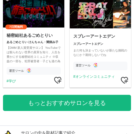
7日間無料
秘密結社あるごめとりい
スプレーアートエデン
あるごめとりい けんちゃん・闇病み子
スプレーアートエデン
【DMM 新人賞受賞サロン】 YouTubeで
まだ何も決まっていないが新たな挑戦の
は観られない世界の真実を知り、人生を
なにか？期待しないでね
豊かにする秘密結社コミュニティ ※収
益の一部を、犯罪被害者・子ども達の為
運営ツール
のチャリティーに寄付させていただきま
す
運営ツール
オンラインコミュニティ
学び
もっとおすすめサロンを見る
サロンの中を取材記事で紹介