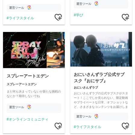
情報交換や交流の場としても楽しんでい
す
運営ツール
ただいています。
運営ツール
学び
ライフスタイル
おにいさんずラブ公式サブ
スプレーアートエデン
スク『おにサブ』
スプレーアートエデン
おにいさんずラブ
まだ何も決まっていないが新たな挑戦の
おにいさんずラブの公式サブスクがスタ
なにか？期待しないでね
ート！ここでしか見られない、限定動画
やプライベートな日常、オフショットな
ど、さまざまなコンテンツをお届けしま
運営ツール
す。
運営ツール
オンラインコミュニティ
ライフスタイル