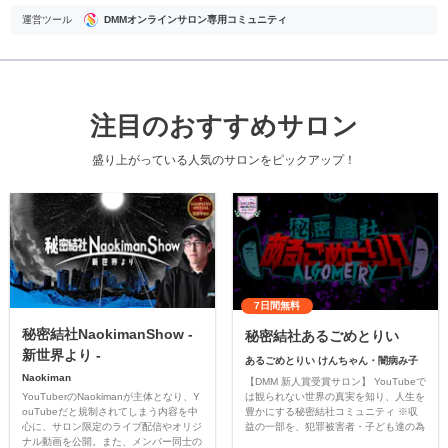
運営ツール
DMMオンラインサロン専用コミュニティ
注目のおすすめサロン
盛り上がっている人気のサロンをピックアップ！
7日間無料
秘密結社NaokimanShow -
秘密結社あるごめとりい
新世界より -
あるごめとりい けんちゃん・闇病み子
Naokiman
【DMM 新人賞受賞サロン】 YouTubeで
YouTuberのNaokimanが主体となり、Y
は観られない世界の真実を知り、人生を
ouTubeだと規制されてしまう内容を中
豊かにする秘密結社コミュニティ ※収
心に、サロン限定のライブ配信やオリジ
益の一部を、犯罪被害者・子ども達の為
ナル動画を公開。また、メンバー同士の
のチャリティーに寄付させていただきま