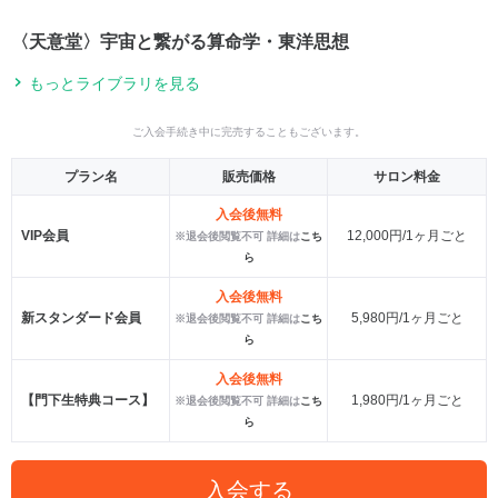
〈天意堂〉宇宙と繋がる算命学・東洋思想
もっとライブラリを見る
ご入会手続き中に完売することもございます。
プラン名
販売価格
サロン料金
入会後無料
VIP会員
12,000円/1ヶ月ごと
※退会後閲覧不可 詳細は
こち
ら
入会後無料
新スタンダード会員
5,980円/1ヶ月ごと
※退会後閲覧不可 詳細は
こち
ら
入会後無料
【門下生特典コース】
1,980円/1ヶ月ごと
※退会後閲覧不可 詳細は
こち
ら
入会する