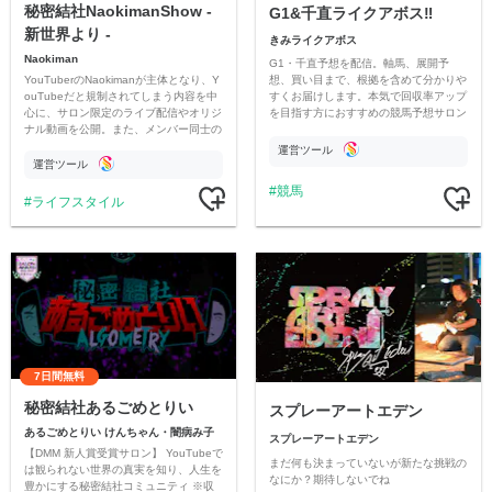
秘密結社NaokimanShow -
G1&千直ライクアボス‼️
新世界より -
きみライクアボス
Naokiman
G1・千直予想を配信。軸馬、展開予
YouTuberのNaokimanが主体となり、Y
想、買い目まで、根拠を含めて分かりや
ouTubeだと規制されてしまう内容を中
すくお届けします。本気で回収率アップ
心に、サロン限定のライブ配信やオリジ
を目指す方におすすめの競馬予想サロン
ナル動画を公開。また、メンバー同士の
です。
情報交換や交流の場としても楽しんでい
運営ツール
ただいています。
運営ツール
競馬
ライフスタイル
7日間無料
秘密結社あるごめとりい
スプレーアートエデン
あるごめとりい けんちゃん・闇病み子
スプレーアートエデン
【DMM 新人賞受賞サロン】 YouTubeで
まだ何も決まっていないが新たな挑戦の
は観られない世界の真実を知り、人生を
なにか？期待しないでね
豊かにする秘密結社コミュニティ ※収