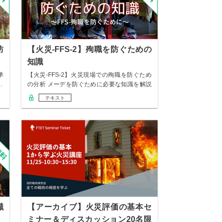
防
【火災-FFS-2】殉職を防ぐための
知識
準
【火災-FFS-2】火災現場での殉職を防ぐため
…
の分析 メーデを防ぐために必要な知識を解説
し…
テキスト
職
【アーカイブ】火災評価の基本セ
ミナー＆ディスカッション20名限