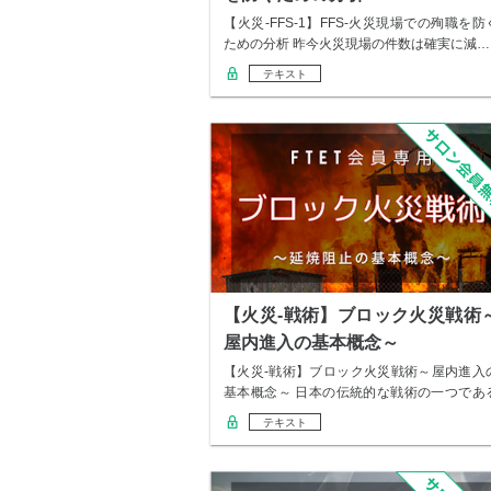
【火災-FFS-1】FFS-火災現場での殉職を防
ための分析 昨今火災現場の件数は確実に減…
テキスト
【火災-戦術】ブロック火災戦術
屋内進入の基本概念～
【火災-戦術】ブロック火災戦術～屋内進入
基本概念～ 日本の伝統的な戦術の一つであ
「ブロ…
テキスト