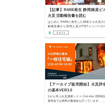
【記事】R4/08発生 静岡雑居ビ
火災 活動報告書を読む
はじめに R4/08に発生した雑居ビル火災の
動報告書から管理人及びFTETメンバーの
察…
テキスト
【アーカイブ販売開始】火災評
の基本VER3.0
1から学ぶ火災講座シリーズon-line 消防戦
探究会では有料の勉強会も行っています。 …