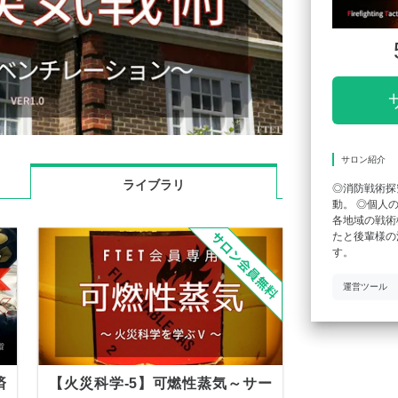
サロン紹介
ライブラリ
◎消防戦術探
動。 ◎個人
各地域の戦術
たと後輩様の
す。
運営ツール
済
【火災科学-5】可燃性蒸気～サー