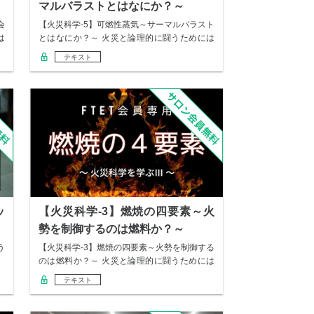
マルバラストとはなにか？～
会
【火災科学-5】可燃性蒸気～サーマルバラスト
は
とはなにか？～ 火災と論理的に闘うためには
「敵…
テキスト
ッ
【火災科学-3】燃焼の四要素～火
勢を制御するのは燃料か？～
う
【火災科学-3】燃焼の四要素～火勢を制御する
。
のは燃料か？～ 火災と論理的に闘うためには
「敵…
テキスト