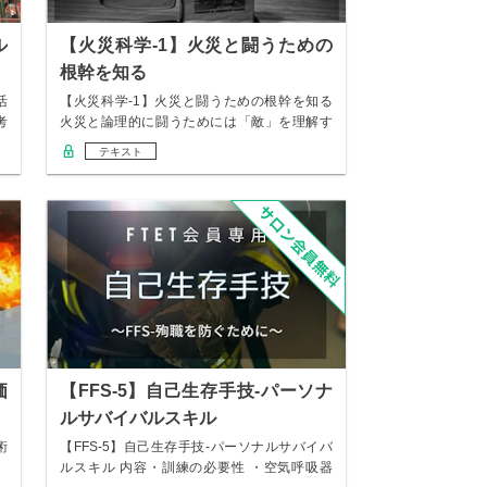
ル
【火災科学-1】火災と闘うための
根幹を知る
活
【火災科学-1】火災と闘うための根幹を知る
考
火災と論理的に闘うためには「敵」を理解す
る必要…
テキスト
価
【FFS-5】自己生存手技-パーソナ
ルサバイバルスキル
術
【FFS-5】自己生存手技-パーソナルサバイバ
ルスキル 内容・訓練の必要性 ・空気呼吸器