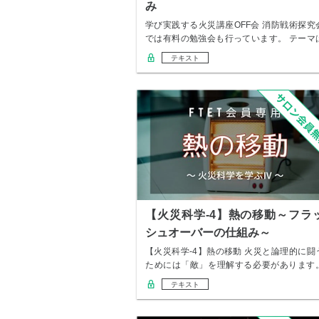
み
学び実践する火災講座OFF会 消防戦術探究
では有料の勉強会も行っています。 テーマ
「学…
テキスト
【火災科学-4】熱の移動～フラ
シュオーバーの仕組み～
【火災科学-4】熱の移動 火災と論理的に闘
ためには「敵」を理解する必要があります
火災…
テキスト