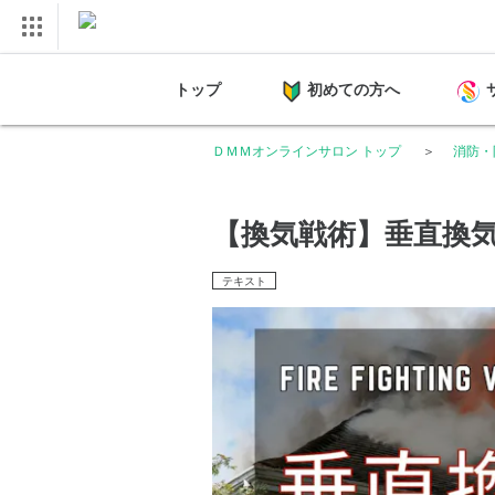
トップ
初めての方へ
ＤＭＭオンラインサロン トップ
消防・
【換気戦術】垂直換
テキスト