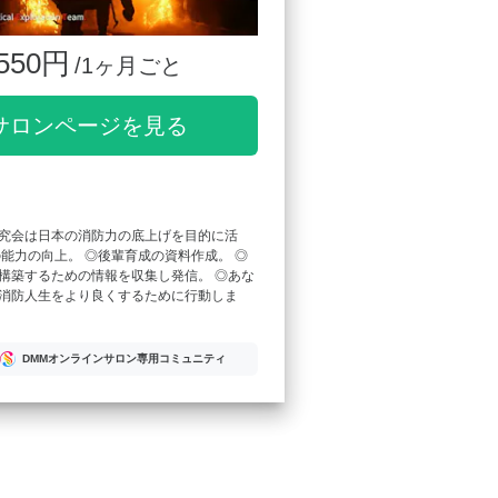
550円
/1ヶ月ごと
サロンページを見る
究会は日本の消防力の底上げを目的に活
の能力の向上。 ◎後輩育成の資料作成。 ◎
構築するための情報を収集し発信。 ◎あな
消防人生をより良くするために行動しま
DMMオンラインサロン専用コミュニティ