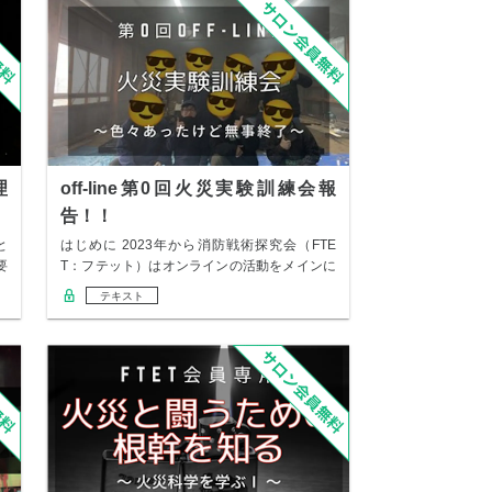
理
off-line第0回火災実験訓練会報
告！！
と
はじめに 2023年から消防戦術探究会（FTE
要
T：フテット）はオンラインの活動をメインに
定…
テキスト