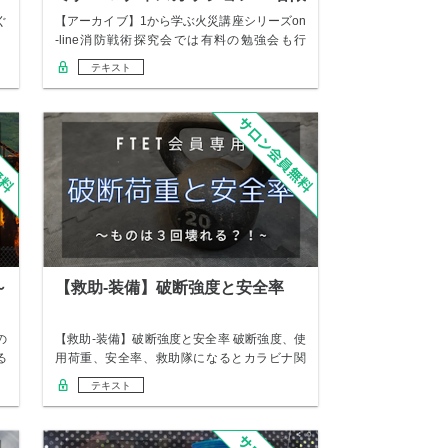
定
ぐ
【アーカイブ】1から学ぶ火災講座シリーズon
-line消防戦術探究会では有料の勉強会も行
っ…
テキスト
～
【救助-装備】破断強度と安全率
の
【救助-装備】破断強度と安全率 破断強度、使
る
用荷重、安全率、救助隊になるとカラビナ関
係でよ…
テキスト