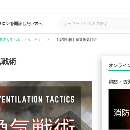
サロンを開設したい方へ
防災を学べるコミュニティ
【換気戦術】垂直換気戦術
気戦術
オンライ
消防・防