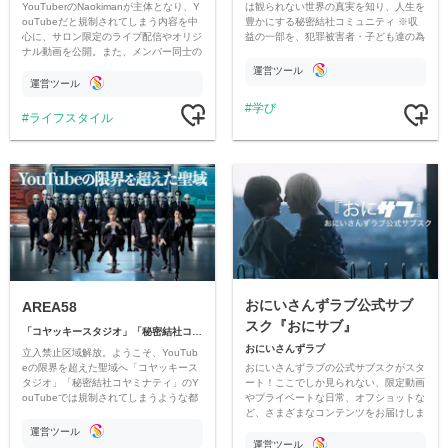
YouTuberのNaokimanが主体となり、Y
は観られない世界の真実を知り、人生を
ouTubeだと規制されてしまう内容を中
豊かにする秘密結社コミュニティ ※収
心に、サロン限定のライブ配信やオリジ
益の一部を、犯罪被害者・子ども達の為
ナル動画を公開。また、メンバー同士の
のチャリティーに寄付させていただきま
情報交換や交流の場としても楽しんでい
す
運営ツール
ただいています。
運営ツール
学び
ライフスタイル
おにいさんずラブ公式サブ
AREA58
スク『おにサブ』
「コヤッキースタジオ」「秘密結社コヤミナティ」
おにいさんずラブ
立入禁止区域解放。ようこそ、YouTub
おにいさんずラブの公式サブスクがスタ
eの限界を超えた聖域へ「コヤッキース
ート！ここでしか見られない、限定動画
タジオ」「秘密結社コヤミナティ」のY
やプライベートな日常、オフショットな
ouTubeでは規制されてしまうような都
ど、さまざまなコンテンツをお届けしま
市伝説を中心にオリジナルコンテンツを
す。
公開。
運営ツール
運営ツール