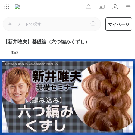
マイページ
【新井唯夫】基礎編（六つ編みくずし）
動画