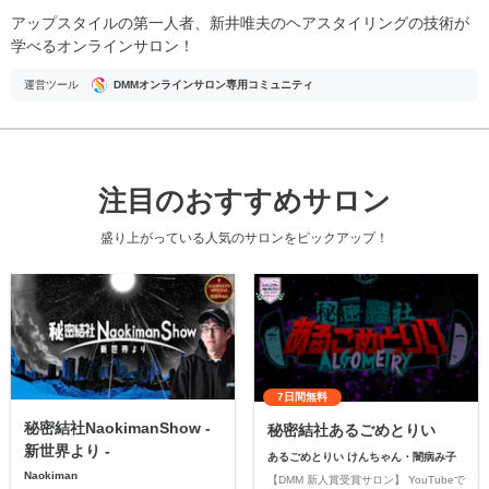
アップスタイルの第一人者、新井唯夫のヘアスタイリングの技術が
学べるオンラインサロン！
運営ツール
DMMオンラインサロン専用コミュニティ
注目のおすすめサロン
盛り上がっている人気のサロンをピックアップ！
7日間無料
秘密結社NaokimanShow -
秘密結社あるごめとりい
新世界より -
あるごめとりい けんちゃん・闇病み子
Naokiman
【DMM 新人賞受賞サロン】 YouTubeで