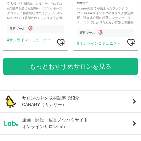
sayumi
立入禁止区域解放。ようこそ、YouTub
sayumiの全てが詰まったファンクラ
eの限界を超えた聖域へ「コヤッキース
ブ！TikTokやインスタのサブスク限定動
タジオ」「秘密結社コヤミナティ」のY
画、現在非公開の秘蔵コンテンツに加
ouTubeでは規制されてしまうような都
え、ここでしか見られない特別な期間限
市伝説を中心にオリジナルコンテンツを
定コンテンツをお届けします！
公開。
運営ツール
運営ツール
オンラインコミュニティ
オンラインコミュニティ
もっとおすすめサロンを見る
サロンの中を取材記事で紹介
CANARY（カナリー）
企画・開設・運営ノウハウサイト
オンラインサロンLab.