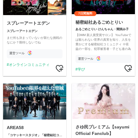
7日間無料
秘密結社あるごめとりい
スプレーアートエデン
あるごめとりい けんちゃん・闇病み子
スプレーアートエデン
【DMM 新人賞受賞サロン】 YouTubeで
まだ何も決まっていないが新たな挑戦の
は観られない世界の真実を知り、人生を
なにか？期待しないでね
豊かにする秘密結社コミュニティ ※収
益の一部を、犯罪被害者・子ども達の為
運営ツール
のチャリティーに寄付させていただきま
す
運営ツール
オンラインコミュニティ
学び
さゆ民プレミアム【sayumi
AREA58
Official Fanclub】
「コヤッキースタジオ」「秘密結社コヤミナティ」