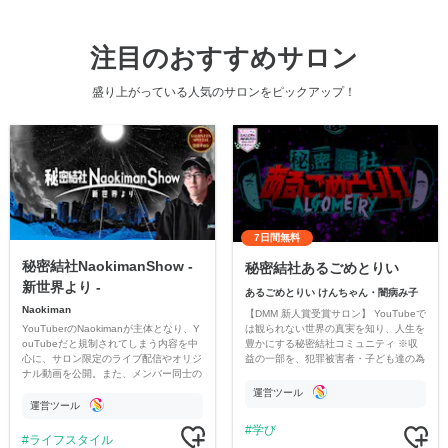
注目のおすすめサロン
盛り上がっている人気のサロンをピックアップ！
7日間無料
秘密結社NaokimanShow -
秘密結社あるごめとりい
新世界より -
あるごめとりい けんちゃん・闇病み子
Naokiman
【DMM 新人賞受賞サロン】 YouTubeで
YouTuberのNaokimanが主体となり、Y
は観られない世界の真実を知り、人生を
ouTubeだと規制されてしまう内容を中
豊かにする秘密結社コミュニティ ※収
心に、サロン限定のライブ配信やオリジ
益の一部を、犯罪被害者・子ども達の為
ナル動画を公開。また、メンバー同士の
のチャリティーに寄付させていただきま
情報交換や交流の場としても楽しんでい
す
運営ツール
ただいています。
運営ツール
学び
ライフスタイル