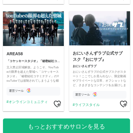
おにいさんずラブ公式サブ
AREA58
スク『おにサブ』
「コヤッキースタジオ」「秘密結社コヤミナティ」
おにいさんずラブ
立入禁止区域解放。ようこそ、YouTub
おにいさんずラブの公式サブスクがスタ
eの限界を超えた聖域へ「コヤッキース
ート！ここでしか見られない、限定動画
タジオ」「秘密結社コヤミナティ」のY
やプライベートな日常、オフショットな
ouTubeでは規制されてしまうような都
ど、さまざまなコンテンツをお届けしま
市伝説を中心にオリジナルコンテンツを
す。
公開。
運営ツール
運営ツール
オンラインコミュニティ
ライフスタイル
もっとおすすめサロンを見る