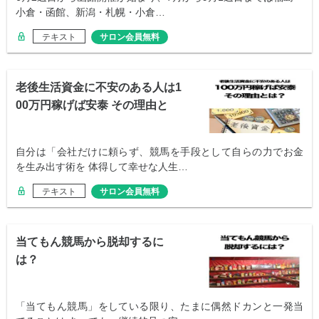
小倉・函館、新潟・札幌・小倉…
テキスト
サロン会員無料
老後生活資金に不安のある人は1
00万円稼げば安泰 その理由と
は？
自分は「会社だけに頼らず、競馬を手段として自らの力でお金
を生み出す術を 体得して幸せな人生…
テキスト
サロン会員無料
当てもん競馬から脱却するに
は？
「当てもん競馬」をしている限り、たまに偶然ドカンと一発当