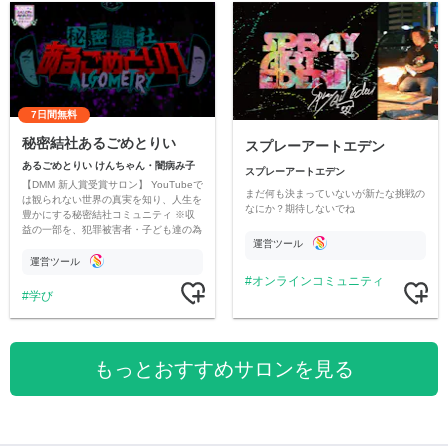
7日間無料
秘密結社あるごめとりい
スプレーアートエデン
あるごめとりい けんちゃん・闇病み子
スプレーアートエデン
【DMM 新人賞受賞サロン】 YouTubeで
まだ何も決まっていないが新たな挑戦の
は観られない世界の真実を知り、人生を
なにか？期待しないでね
豊かにする秘密結社コミュニティ ※収
益の一部を、犯罪被害者・子ども達の為
運営ツール
のチャリティーに寄付させていただきま
す
運営ツール
オンラインコミュニティ
学び
もっとおすすめサロンを見る