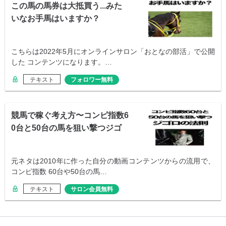
この馬の馬券は大抵買う...みた
いなお手馬はいますか？
こちらは2022年5月にオンラインサロン「おとなの部活」で公開
した コンテンツになります。…
テキスト
フォロワー無料
競馬で稼ぐ考え方〜コンピ指数6
0台と50台の馬を狙い撃つジゴ
ロの法則
元ネタは2010年に作った自分の動画コンテンツからの流用で、
コンピ指数 60台や50台の馬…
テキスト
サロン会員無料