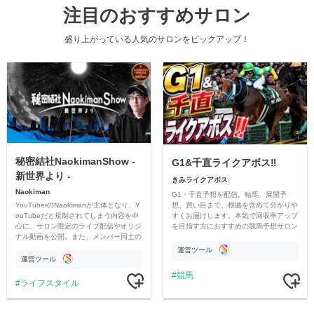
注目のおすすめサロン
盛り上がっている人気のサロンをピックアップ！
秘密結社NaokimanShow -
G1&千直ライクアボス‼️
新世界より -
きみライクアボス
Naokiman
G1・千直予想を配信。軸馬、展開予
YouTuberのNaokimanが主体となり、Y
想、買い目まで、根拠を含めて分かりや
ouTubeだと規制されてしまう内容を中
すくお届けします。本気で回収率アップ
心に、サロン限定のライブ配信やオリジ
を目指す方におすすめの競馬予想サロン
ナル動画を公開。また、メンバー同士の
です。
情報交換や交流の場としても楽しんでい
運営ツール
ただいています。
運営ツール
競馬
ライフスタイル