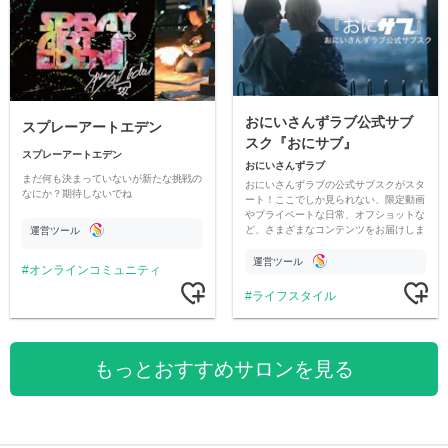
おにいさんずラブ公式サブ
スプレーアートエデン
スク『おにサブ』
スプレーアートエデン
おにいさんずラブ
まだ何も決まっていないが新たな挑戦の
おにいさんずラブの公式サブスクがスタ
なにか？期待しないでね
ート！ここでしか見られない、限定動画
やプライベートな日常、オフショットな
ど、さまざまなコンテンツをお届けしま
運営ツール
す。
運営ツール
オンラインコミュニティ
ライフスタイル
もっとおすすめサロンを見る