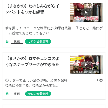
【まさかの】たのしみながらイ
ンパクトをつかむ練習
拳を握る！ ユニークな練習だが 効果は抜群！ 子どもと一緒にゲ
ーム感覚でおこなってもよい！
動画
サロン会員無料
【まさかの】ロマチェンコのよ
うなステップワークができるた
めの攻防練習
①ラダーで正しい足の歩幅、歩隔を習得 ⬇②
後ろに移動する。後ろ足から前足か…
動画
サロン会員無料