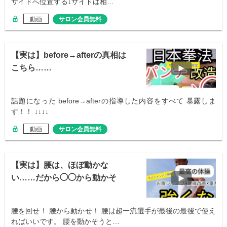
サイドへ位置する↓サイドは相…
動画
サロン会員無料
【実は】before→afterの真相は
こちら……
話題になった before→afterの指導した内容をすべて 暴露しま
す！！ ↓↓↓↓
動画
サロン会員無料
【実は】腰は、ほぼ動かな
い……だから◯◯から動かそ
う！
腰を回せ！ 腰から動かせ！ 腰は超一流選手が最後の最後で使え
ればいいです。 腰を動かそうと…