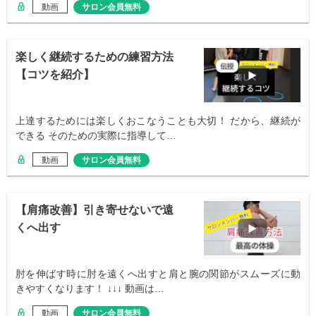
動画
サロン会員無料
楽しく継続するための練習方法
【コツを紹介】
上達するためには楽しくおこなうことも大切！ だから、継続が
できる そのための実際に指導して…
動画
サロン会員無料
【肩痛改善】引き寄せないで遠
くへ出す
肘を伸ばす時に肘を遠くへ出すと肩と腕の関節がスムーズに動
きやすくなります！ ↓↓↓ 動画は…
動画
サロン会員無料