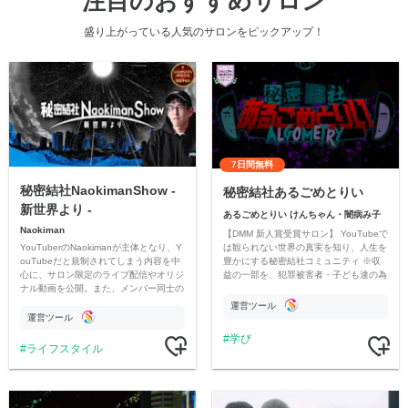
注目のおすすめサロン
盛り上がっている人気のサロンをピックアップ！
7日間無料
秘密結社NaokimanShow -
秘密結社あるごめとりい
新世界より -
あるごめとりい けんちゃん・闇病み子
Naokiman
【DMM 新人賞受賞サロン】 YouTubeで
YouTuberのNaokimanが主体となり、Y
は観られない世界の真実を知り、人生を
ouTubeだと規制されてしまう内容を中
豊かにする秘密結社コミュニティ ※収
心に、サロン限定のライブ配信やオリジ
益の一部を、犯罪被害者・子ども達の為
ナル動画を公開。また、メンバー同士の
のチャリティーに寄付させていただきま
情報交換や交流の場としても楽しんでい
す
運営ツール
ただいています。
運営ツール
学び
ライフスタイル