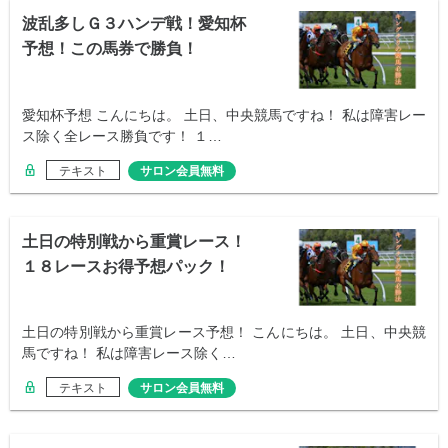
波乱多しＧ３ハンデ戦！愛知杯
予想！この馬券で勝負！
愛知杯予想 こんにちは。 土日、中央競馬ですね！ 私は障害レー
ス除く全レース勝負です！ １…
テキスト
サロン会員無料
土日の特別戦から重賞レース！
１８レースお得予想パック！
土日の特別戦から重賞レース予想！ こんにちは。 土日、中央競
馬ですね！ 私は障害レース除く…
テキスト
サロン会員無料