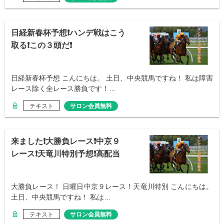
日経新春杯予想❗ハンデ戦はこう
取る❗この３頭だ❗
日経新春杯予想 こんにちは。 土日、中央競馬ですね！ 私は障害
レース除く全レース勝負です！…
テキスト
サロン会員無料
来ました❗大勝負レース❗中京９
レース❗天竜川特別予想❗高配当
だ❗
大勝負レース！ 日曜日中京９レース！天竜川特別 こんにちは。
土日、中央競馬ですね！ 私は…
テキスト
サロン会員無料