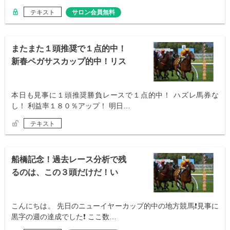
テキスト
サロン会員無料
またまた１頭推奨で１点的中！
新春ペガサスカップ的中！リス
トン勝利！
本日も見事に１頭推奨勝負レースで１点的中！ ハズレ馬券な
し！ 利益率１８０％アップ！ 明日…
テキスト
船橋記念！過去レース分析で残
るのは、この３頭だけだ！い
ざ！勝負！
こんにちは。 先日のニューイヤーカップ的中の地方競馬❗見事に
黒字の週の達成でした❗ ここ数…