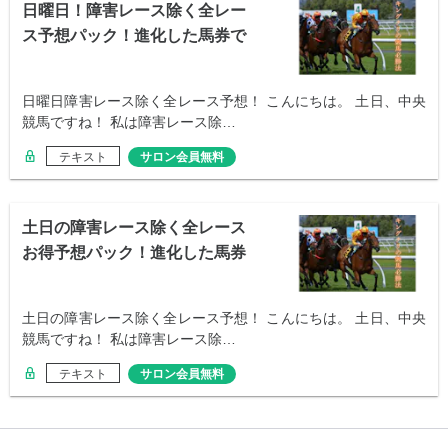
日曜日！障害レース除く全レー
ス予想パック！進化した馬券で
勝つ！
日曜日障害レース除く全レース予想！ こんにちは。 土日、中央
競馬ですね！ 私は障害レース除…
テキスト
サロン会員無料
土日の障害レース除く全レース
お得予想パック！進化した馬券
術で勝つ！
土日の障害レース除く全レース予想！ こんにちは。 土日、中央
競馬ですね！ 私は障害レース除…
テキスト
サロン会員無料