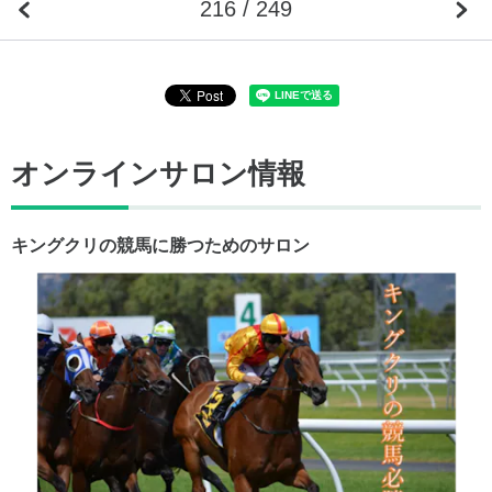
216 / 249
オンラインサロン情報
キングクリの競馬に勝つためのサロン