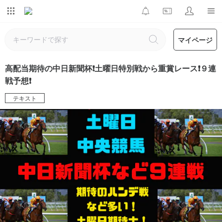
マイページ
高配当期待の中日新聞杯❗️土曜日特別戦から重賞レース❗️９連
戦予想❗️
テキスト