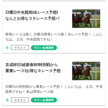
日曜日中央競馬❗全レース予想❗
なんとお得な３５レース予想パ
ック❗
障害レースは除く 日曜日障害レース除く全レース予想！ こんに
ちは。 土日、中央競馬ですね！…
テキスト
サロン会員無料
京成杯❗日経新春杯❗特別戦から
重賞レース❗お得な９レース予想
パック❗
日曜日の特別戦から重賞レース予想！ こんにちは。 土日、中央
競馬ですね！ 私は障害レース除…
テキスト
サロン会員無料