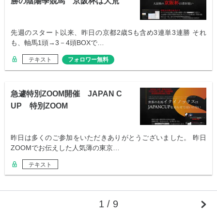
勝の陰陽學競馬 京阪杯は大荒
れ予想
先週のスタート以来、昨日の京都2歳Sも含め3連単3連勝 それ
も、軸馬1頭→3－4頭BOXで…
テキスト
フォロワー無料
急遽特別ZOOM開催 JAPAN C
UP 特別ZOOM
昨日は多くのご参加をいただきありがとうございました。 昨日
ZOOMでお伝えした人気薄の東京…
テキスト
1 / 9