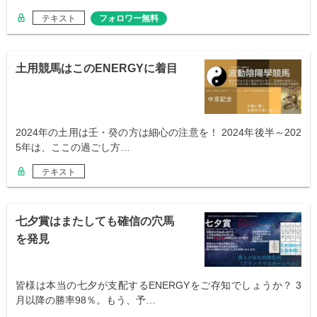
テキスト
フォロワー無料
土用競馬はこのENERGYに着目
2024年の土用は壬・癸の方は細心の注意を！ 2024年後半～202
5年は、ここの過ごし方…
テキスト
七夕賞はまたしても確信の穴馬
を発見
皆様は本当の七夕が支配するENERGYをご存知でしょうか？ 3
月以降の勝率98％。もう、予…