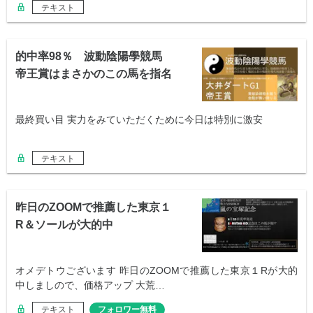
テキスト
的中率98％ 波動陰陽學競馬
帝王賞はまさかのこの馬を指名
最終買い目 実力をみていただくために今日は特別に激安
テキスト
昨日のZOOMで推薦した東京１
R＆ソールが大的中
オメデトウございます 昨日のZOOMで推薦した東京１Rが大的
中しましので、価格アップ 大荒…
テキスト
フォロワー無料