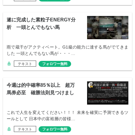
遂に完成した素粒子ENERGY分
析 一頭とんでもない馬
が・・・
雨で蔵干がアクティベート。G1級の能力に達する馬がでてきま
した 一頭とんでもない馬が・・・…
テキスト
フォロワー無料
今週は的中確率85％以上 超万
馬券必至 確勝法則見つけまし
た
これで人生を変えてください！！！ 未来を確実に予測できるツ
ールとして 日本中の富裕層の皆様…
テキスト
フォロワー無料