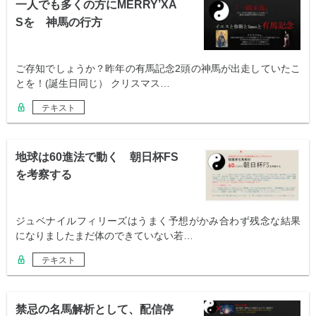
一人でも多くの方にMERRY’XA
Sを 神馬の行方
ご存知でしょうか？昨年の有馬記念2頭の神馬が出走していたこ
とを！(誕生日同じ） クリスマス…
テキスト
地球は60進法で動く 朝日杯FS
を考察する
ジュベナイルフィリーズはうまく予想がかみ合わず残念な結果
になりましたまだ体のできていない若…
テキスト
禁忌の名馬解析として、配信停