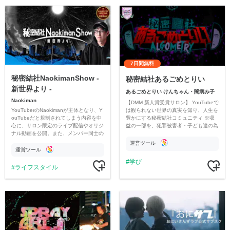
7日間無料
秘密結社NaokimanShow -
秘密結社あるごめとりい
新世界より -
あるごめとりい けんちゃん・闇病み子
Naokiman
【DMM 新人賞受賞サロン】 YouTubeで
YouTuberのNaokimanが主体となり、Y
は観られない世界の真実を知り、人生を
ouTubeだと規制されてしまう内容を中
豊かにする秘密結社コミュニティ ※収
心に、サロン限定のライブ配信やオリジ
益の一部を、犯罪被害者・子ども達の為
ナル動画を公開。また、メンバー同士の
のチャリティーに寄付させていただきま
情報交換や交流の場としても楽しんでい
す
運営ツール
ただいています。
運営ツール
学び
ライフスタイル