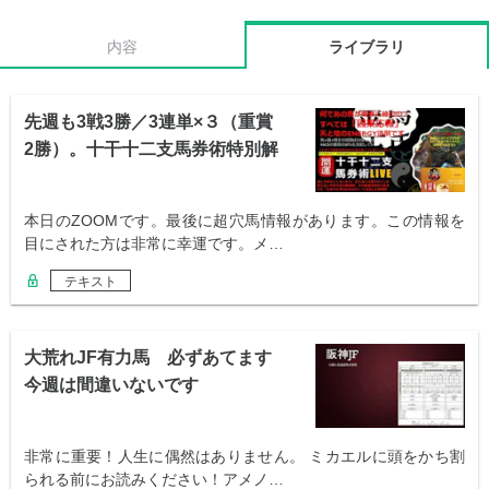
内容
ライブラリ
先週も3戦3勝／3連単×３（重賞
2勝）。十干十二支馬券術特別解
説
本日のZOOMです。最後に超穴馬情報があります。この情報を
目にされた方は非常に幸運です。メ…
テキスト
大荒れJF有力馬 必ずあてます
今週は間違いないです
非常に重要！人生に偶然はありません。 ミカエルに頭をかち割
られる前にお読みください！アメノ…