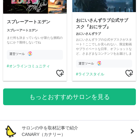
おにいさんずラブ公式サブ
スプレーアートエデン
スク『おにサブ』
スプレーアートエデン
おにいさんずラブ
まだ何も決まっていないが新たな挑戦の
おにいさんずラブの公式サブスクがスタ
なにか？期待しないでね
ート！ここでしか見られない、限定動画
やプライベートな日常、オフショットな
ど、さまざまなコンテンツをお届けしま
運営ツール
す。
運営ツール
オンラインコミュニティ
ライフスタイル
もっとおすすめサロンを見る
サロンの中を取材記事で紹介
CANARY（カナリー）