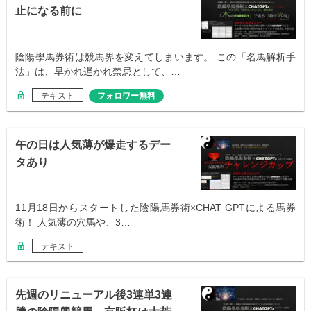
止になる前に
陰陽學馬券術は競馬界を変えてしまいます。 この「名馬解析手
法」は、早かれ遅かれ禁忌として、…
テキスト
フォロワー無料
午の日は人気薄が爆走するデー
タあり
11月18日からスタートした陰陽馬券術×CHAT GPTによる馬券
術！ 人気薄の穴馬や、3…
テキスト
先週のリニューアル後3連単3連