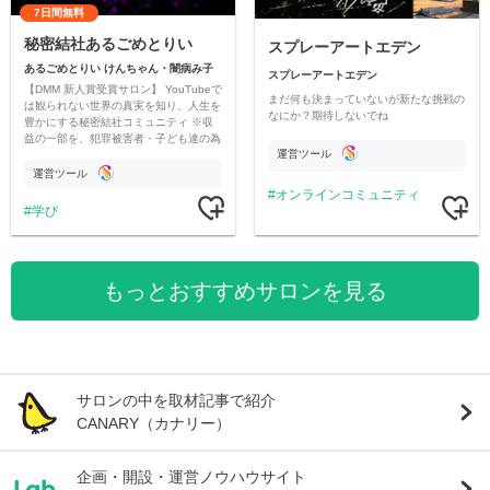
7日間無料
秘密結社あるごめとりい
スプレーアートエデン
あるごめとりい けんちゃん・闇病み子
スプレーアートエデン
【DMM 新人賞受賞サロン】 YouTubeで
まだ何も決まっていないが新たな挑戦の
は観られない世界の真実を知り、人生を
なにか？期待しないでね
豊かにする秘密結社コミュニティ ※収
益の一部を、犯罪被害者・子ども達の為
運営ツール
のチャリティーに寄付させていただきま
す
運営ツール
オンラインコミュニティ
学び
もっとおすすめサロンを見る
サロンの中を取材記事で紹介
CANARY（カナリー）
企画・開設・運営ノウハウサイト