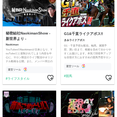
秘密結社NaokimanShow -
G1&千直ライクアボス‼️
新世界より -
きみライクアボス
Naokiman
G1・千直予想を配信。軸馬、展開予
YouTuberのNaokimanが主体となり、Y
想、買い目まで、根拠を含めて分かりや
ouTubeだと規制されてしまう内容を中
すくお届けします。本気で回収率アップ
心に、サロン限定のライブ配信やオリジ
を目指す方におすすめの競馬予想サロン
ナル動画を公開。また、メンバー同士の
です。
情報交換や交流の場としても楽しんでい
運営ツール
ただいています。
運営ツール
競馬
ライフスタイル