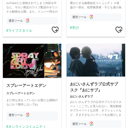
ouTubeだと規制されてしまう内容を中
豊かにする秘密結社コミュニティ ※収
心に、サロン限定のライブ配信やオリジ
益の一部を、犯罪被害者・子ども達の為
ナル動画を公開。また、メンバー同士の
のチャリティーに寄付させていただきま
情報交換や交流の場としても楽しんでい
す
運営ツール
ただいています。
運営ツール
学び
ライフスタイル
おにいさんずラブ公式サブ
スプレーアートエデン
スク『おにサブ』
スプレーアートエデン
おにいさんずラブ
まだ何も決まっていないが新たな挑戦の
おにいさんずラブの公式サブスクがスタ
なにか？期待しないでね
ート！ここでしか見られない、限定動画
やプライベートな日常、オフショットな
ど、さまざまなコンテンツをお届けしま
運営ツール
す。
運営ツール
オンラインコミュニティ