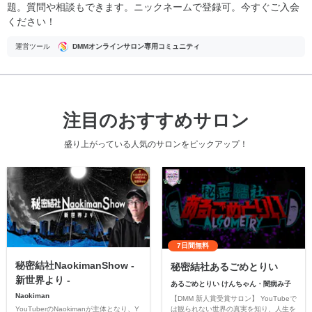
題。質問や相談もできます。ニックネームで登録可。今すぐご入会
ください！
運営ツール
DMMオンラインサロン専用コミュニティ
注目のおすすめサロン
盛り上がっている人気のサロンをピックアップ！
7日間無料
秘密結社NaokimanShow -
秘密結社あるごめとりい
新世界より -
あるごめとりい けんちゃん・闇病み子
Naokiman
【DMM 新人賞受賞サロン】 YouTubeで
YouTuberのNaokimanが主体となり、Y
は観られない世界の真実を知り、人生を