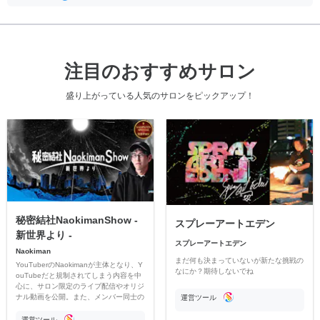
注目のおすすめサロン
盛り上がっている人気のサロンをピックアップ！
秘密結社NaokimanShow -
スプレーアートエデン
新世界より -
スプレーアートエデン
Naokiman
まだ何も決まっていないが新たな挑戦の
YouTuberのNaokimanが主体となり、Y
なにか？期待しないでね
ouTubeだと規制されてしまう内容を中
心に、サロン限定のライブ配信やオリジ
ナル動画を公開。また、メンバー同士の
運営ツール
情報交換や交流の場としても楽しんでい
ただいています。
運営ツール