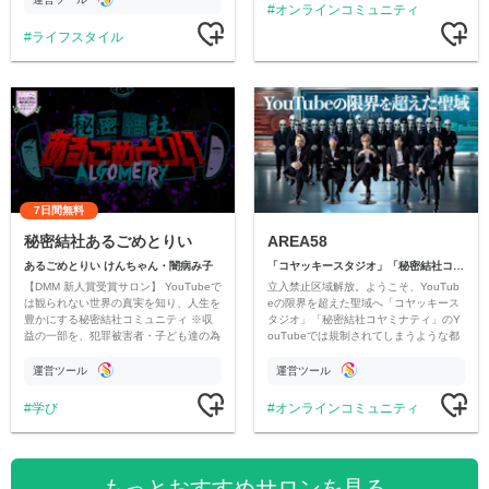
オンラインコミュニティ
ライフスタイル
7日間無料
秘密結社あるごめとりい
AREA58
あるごめとりい けんちゃん・闇病み子
「コヤッキースタジオ」「秘密結社コヤミナティ」
【DMM 新人賞受賞サロン】 YouTubeで
立入禁止区域解放。ようこそ、YouTub
は観られない世界の真実を知り、人生を
eの限界を超えた聖域へ「コヤッキース
豊かにする秘密結社コミュニティ ※収
タジオ」「秘密結社コヤミナティ」のY
益の一部を、犯罪被害者・子ども達の為
ouTubeでは規制されてしまうような都
のチャリティーに寄付させていただきま
市伝説を中心にオリジナルコンテンツを
す
公開。
運営ツール
運営ツール
学び
オンラインコミュニティ
もっとおすすめサロンを見る