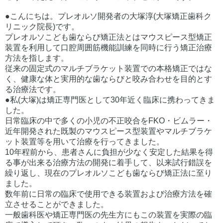
●こんにちは。プレオルソ開発者の大塚淳(大塚矯正歯科ク
リニック院長)です。
プレオルソこども歯ならび矯正法とはマウスピース型矯正
装置を利用して口腔周囲筋機能訓練を同時に行う矯正治療
方法を指します。
従来の固定式のマルチブラケット装置での本格矯正ではな
く、健康な体と実用的な歯ならびと咬み合わせを目的とす
る治療法です。
●私(大塚)は矯正専門医として30年近く臨床に携わってきま
した。
日常臨床の中で多くの小児の不正咬合をFKO・ビムラー・
近年開発された既製のマウスピース型装置やマルチブラケ
ット装置等を用いて治療を行ってきました。
10年程前から、患者さんに負担が少なく安定した結果を得
る事が出来る治療方法の開発に着手して、以来試行錯誤を
繰り返し、現在のプレオルソこども歯ならび矯正法に至り
ました。
数年前に日常の臨床で使用できる装置および治療方法を確
立させることができました。
一般歯科医や矯正専門医の先生方にもこの装置を実際の臨