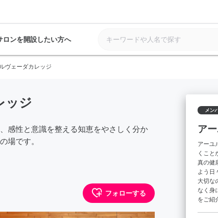
サロンを開設したい方へ
ルヴェーダカレッジ
レッジ
メン
アー
、感性と意識を整える知恵をやさしく分か
の場です。
アーユ
くこと
真の健
よう日
大切な
なく身
フォローする
をご紹