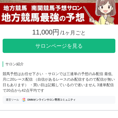
11,000円
/1ヶ月ごと
サロンページを見る
サロン紹介
競馬予想はお任せ下さい ・サロンでは三連単の予想のみ配信 最低、
月に20レース配信 （自信があるレースのみ配信するので配信が無い
日もあります） ・買い目は記載しているので迷いません 3連単配信
で20点から42点平均です
運営ツール
DMMオンラインサロン専用コミュニティ