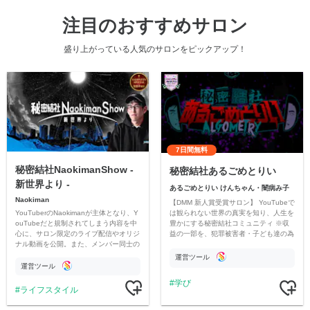
注目のおすすめサロン
盛り上がっている人気のサロンをピックアップ！
7日間無料
秘密結社NaokimanShow -
秘密結社あるごめとりい
新世界より -
あるごめとりい けんちゃん・闇病み子
Naokiman
【DMM 新人賞受賞サロン】 YouTubeで
YouTuberのNaokimanが主体となり、Y
は観られない世界の真実を知り、人生を
ouTubeだと規制されてしまう内容を中
豊かにする秘密結社コミュニティ ※収
心に、サロン限定のライブ配信やオリジ
益の一部を、犯罪被害者・子ども達の為
ナル動画を公開。また、メンバー同士の
のチャリティーに寄付させていただきま
情報交換や交流の場としても楽しんでい
す
運営ツール
ただいています。
運営ツール
学び
ライフスタイル