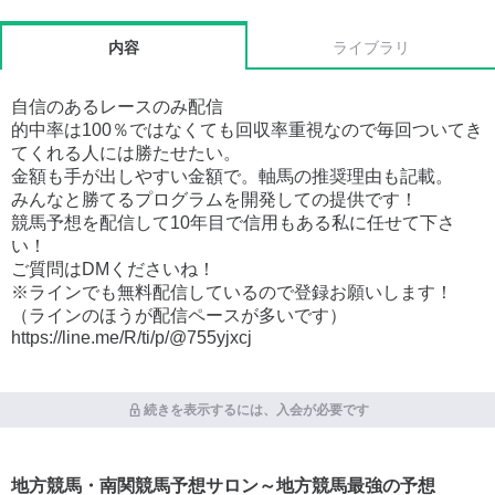
内容
ライブラリ
自信のあるレースのみ配信
的中率は100％ではなくても回収率重視なので毎回ついてき
てくれる人には勝たせたい。
金額も手が出しやすい金額で。軸馬の推奨理由も記載。
みんなと勝てるプログラムを開発しての提供です！
競馬予想を配信して10年目で信用もある私に任せて下さ
い！
ご質問はDMくださいね！
※ラインでも無料配信しているので登録お願いします！
（ラインのほうが配信ペースが多いです）
https://line.me/R/ti/p/@755yjxcj
続きを表示するには、入会が必要です
地方競馬・南関競馬予想サロン～地方競馬最強の予想