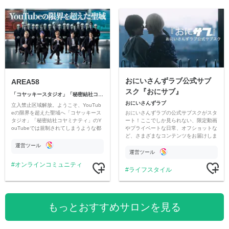
おにいさんずラブ公式サブ
AREA58
スク『おにサブ』
「コヤッキースタジオ」「秘密結社コヤミナティ」
おにいさんずラブ
立入禁止区域解放。ようこそ、YouTub
おにいさんずラブの公式サブスクがスタ
eの限界を超えた聖域へ「コヤッキース
ート！ここでしか見られない、限定動画
タジオ」「秘密結社コヤミナティ」のY
やプライベートな日常、オフショットな
ouTubeでは規制されてしまうような都
ど、さまざまなコンテンツをお届けしま
市伝説を中心にオリジナルコンテンツを
す。
公開。
運営ツール
運営ツール
オンラインコミュニティ
ライフスタイル
もっとおすすめサロンを見る