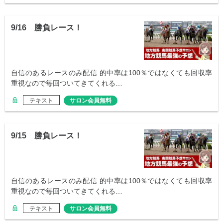
9/16 勝負レース！
自信のあるレースのみ配信 的中率は100％ではなくても回収率
重視なので毎回ついてきてくれる…
テキスト
サロン会員無料
9/15 勝負レース！
自信のあるレースのみ配信 的中率は100％ではなくても回収率
重視なので毎回ついてきてくれる…
テキスト
サロン会員無料