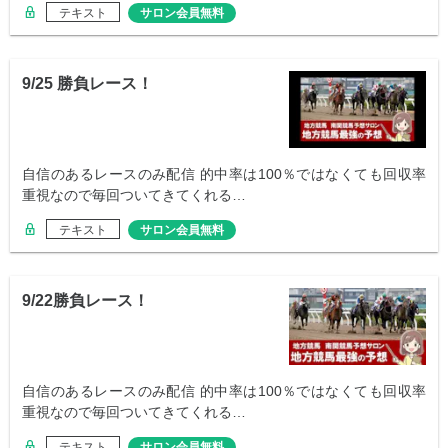
テキスト
サロン会員無料
9/25 勝負レース！
自信のあるレースのみ配信 的中率は100％ではなくても回収率
重視なので毎回ついてきてくれる…
テキスト
サロン会員無料
9/22勝負レース！
自信のあるレースのみ配信 的中率は100％ではなくても回収率
重視なので毎回ついてきてくれる…
テキスト
サロン会員無料