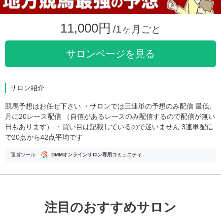
11,000円
/1ヶ月ごと
サロンページを見る
サロン紹介
競馬予想はお任せ下さい ・サロンでは三連単の予想のみ配信 最低、
月に20レース配信 （自信があるレースのみ配信するので配信が無い
日もあります） ・買い目は記載しているので迷いません 3連単配信
で20点から42点平均です
運営ツール
DMMオンラインサロン専用コミュニティ
注目のおすすめサロン