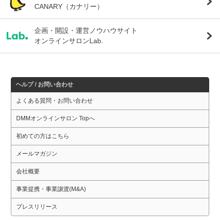
CANARY（カナリー）
企画・開設・運営ノウハウサイト
オンラインサロンLab.
ヘルプ / お問い合わせ
よくある質問・お問い合わせ
DMMオンラインサロン Topへ
初めての方はこちら
メールマガジン
会社概要
事業提携・事業譲渡(M&A)
プレスリリース