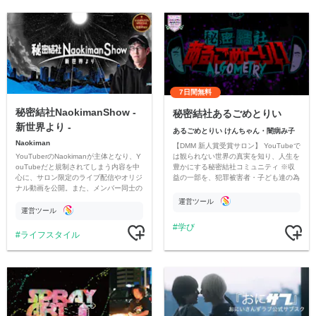
7日間無料
秘密結社NaokimanShow -
秘密結社あるごめとりい
新世界より -
あるごめとりい けんちゃん・闇病み子
Naokiman
【DMM 新人賞受賞サロン】 YouTubeで
YouTuberのNaokimanが主体となり、Y
は観られない世界の真実を知り、人生を
ouTubeだと規制されてしまう内容を中
豊かにする秘密結社コミュニティ ※収
心に、サロン限定のライブ配信やオリジ
益の一部を、犯罪被害者・子ども達の為
ナル動画を公開。また、メンバー同士の
のチャリティーに寄付させていただきま
情報交換や交流の場としても楽しんでい
す
運営ツール
ただいています。
運営ツール
学び
ライフスタイル