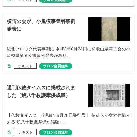
横笛の会が、小規模事業者事例
発表に
紀北ブロック代表事例に 令和8年6月24日に和歌山県商工会の小
規模事業者支援事例発表があり…
テキスト
サロン会員無料
週刊仏教タイムスに掲載されま
した（焼八千枚護摩供成満）
【仏教タイムス 令和8年5月28日発行号】 信徒らが女性住職支
える 焼八千枚護摩供が結願 …
テキスト
サロン会員無料