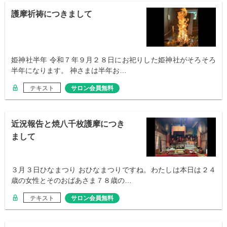
護摩祈祷につきまして
姫神社半年 令和７年９月２８日にお祀りした姫神社がそろそろ
半年になります。 神さまは半年お…
テキスト
サロン会員無料
近況報告と焼八千枚護摩につき
まして
３月３日ひなまつり おひなまつりですね。わたしは本日は２４
歳の女性とそのおばあさま７８歳の…
テキスト
サロン会員無料