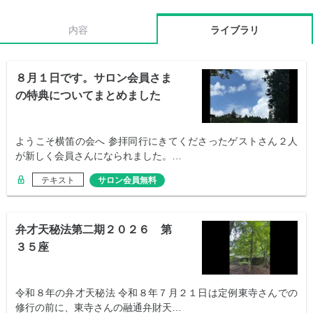
内容
ライブラリ
８月１日です。サロン会員さま
の特典についてまとめました
ようこそ横笛の会へ 参拝同行にきてくださったゲストさん２人
が新しく会員さんになられました。…
テキスト
サロン会員無料
弁才天秘法第二期２０２６ 第
３５座
令和８年の弁才天秘法 令和８年７月２１日は定例東寺さんでの
修行の前に、東寺さんの融通弁財天…