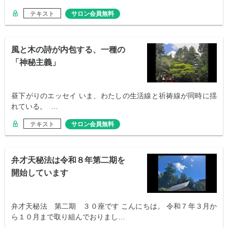
テキスト
サロン会員無料
風と木の詩が内包する、一種の
「神秘主義」
昼下がりのエッセイ いま、わたしの生活線と祈祷線が同時に揺
れている。 …
テキスト
サロン会員無料
弁才天秘法は令和８年第二期を
開始しています
弁才天秘法 第二期 ３０座です こんにちは。 令和７年３月か
ら１０月まで取り組んでおりまし…