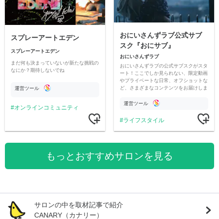
おにいさんずラブ公式サブ
スプレーアートエデン
スク『おにサブ』
スプレーアートエデン
おにいさんずラブ
まだ何も決まっていないが新たな挑戦の
おにいさんずラブの公式サブスクがスタ
なにか？期待しないでね
ート！ここでしか見られない、限定動画
やプライベートな日常、オフショットな
ど、さまざまなコンテンツをお届けしま
運営ツール
す。
運営ツール
オンラインコミュニティ
ライフスタイル
もっとおすすめサロンを見る
サロンの中を取材記事で紹介
CANARY（カナリー）