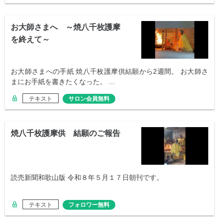
お大師さまへ ～焼八千枚護摩
を終えて～
お大師さまへの手紙 焼八千枚護摩供結願から2週間。 お大師さ
まにお手紙を書きたくなった。 …
テキスト
サロン会員無料
焼八千枚護摩供 結願のご報告
読売新聞和歌山版 令和８年５月１７日朝刊です。
テキスト
フォロワー無料