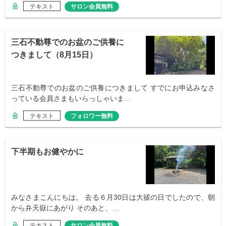
テキスト
サロン会員無料
三石不動尊でのお盆のご供養に
つきまして（8月15日）
三石不動尊でのお盆のご供養につきまして すでにお申込みなさ
っている会員さまもいらっしゃいま…
テキスト
フォロワー無料
下半期もお健やかに
みなさまこんにちは。 去る６月30日は大祓の日でしたので、朝
から弁天嶽にあがり そのあと、…
テキスト
サロン会員無料