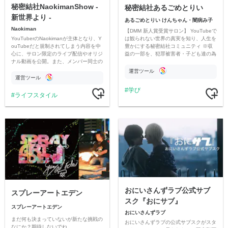
秘密結社NaokimanShow -
秘密結社あるごめとりい
新世界より -
あるごめとりい けんちゃん・闇病み子
Naokiman
【DMM 新人賞受賞サロン】 YouTubeで
YouTuberのNaokimanが主体となり、Y
は観られない世界の真実を知り、人生を
ouTubeだと規制されてしまう内容を中
豊かにする秘密結社コミュニティ ※収
心に、サロン限定のライブ配信やオリジ
益の一部を、犯罪被害者・子ども達の為
ナル動画を公開。また、メンバー同士の
のチャリティーに寄付させていただきま
情報交換や交流の場としても楽しんでい
す
運営ツール
ただいています。
運営ツール
学び
ライフスタイル
おにいさんずラブ公式サブ
スプレーアートエデン
スク『おにサブ』
スプレーアートエデン
おにいさんずラブ
まだ何も決まっていないが新たな挑戦の
おにいさんずラブの公式サブスクがスタ
なにか？期待しないでね