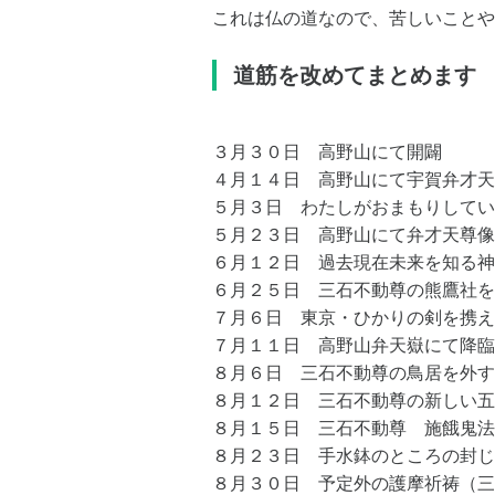
これは仏の道なので、苦しいことや
道筋を改めてまとめます
３月３０日 高野山にて開闢
４月１４日 高野山にて宇賀弁才天
５月３日 わたしがおまもりしてい
５月２３日 高野山にて弁才天尊像
６月１２日 過去現在未来を知る神
６月２５日 三石不動尊の熊鷹社を
７月６日 東京・ひかりの剣を携え
７月１１日 高野山弁天嶽にて降臨
８月６日 三石不動尊の鳥居を外す
８月１２日 三石不動尊の新しい五
８月１５日 三石不動尊 施餓鬼法
８月２３日 手水鉢のところの封じ
８月３０日 予定外の護摩祈祷（三