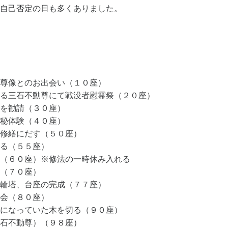
自己否定の日も多くありました。
尊像とのお出会い（１０座）
る三石不動尊にて戦没者慰霊祭（２０座）
を勧請（３０座）
秘体験（４０座）
修繕にだす（５０座）
る（５５座）
（６０座）※修法の一時休み入れる
（７０座）
輪塔、台座の完成（７７座）
会（８０座）
になっていた木を切る（９０座）
石不動尊）（９８座）