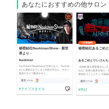
あなたにおすすめの他サロン
7日間無料
秘密結社NaokimanShow - 新世
秘密結社あるごめと
界より -
Naokiman
あるごめとりい けんち
YouTuberのNaokimanが主体となり、YouTub
【DMM 新人賞受賞サロン】 
eだと規制されてしまう内容を中心に、サロン
れない世界の真実を知り、
限定のライブ配信やオリ…
密結社コミュニティ ※収益
運営ツール
運営ツール
ライフスタイル
学び