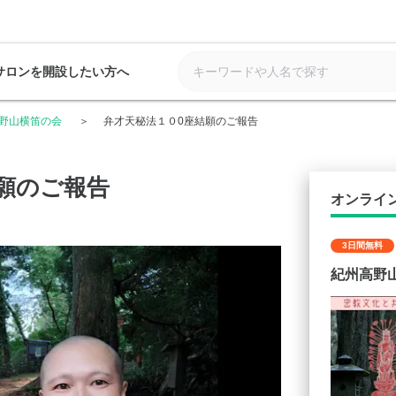
サロンを開設したい方へ
野山横笛の会
弁才天秘法１０0座結願のご報告
願のご報告
オンライ
3日間無料
紀州高野