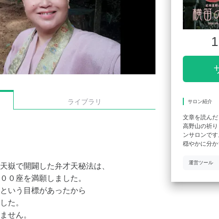
1
ライブラリ
サロン紹介
文章を読んだ
高野山の祈り
ンサロンです
穏やかに分か
運営ツール
天嶽で開闢した弁才天秘法は、
００座を満願しました。
という目標があったから
した。
ません。