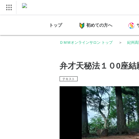
トップ
初めての方へ
ＤＭＭオンラインサロン トップ
紀州高
弁才天秘法１０0座結
テキスト