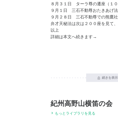
８月３１日 ターラ尊の遷座（１０
９月１日 三石不動尊おたきあげ法
９月２８日 三石不動尊での熊鷹社
弁才天秘法は次は２００座を見て、
以上
詳細は本文へ続きます→
続きを表示
紀州高野山横笛の会
もっとライブラリを見る