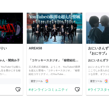
りい
AREA58
おにいさんず
『おにサブ』
ゃん・闇病み子
「コヤッキースタジオ」「秘密結社コヤミナティ」
おにいさんずラ
YouTubeでは観ら
立入禁止区域解放。ようこそ、YouTubeの限界
おにいさんずラブ
人生を豊かにする秘
を超えた聖域へ「コヤッキースタジオ」「秘密
ここでしか見られ
の一…
結社コヤミナティ」のYouTube…
トな日常、オフシ
運営ツール
運営ツール
オンラインコミュニティ
ライフスタ