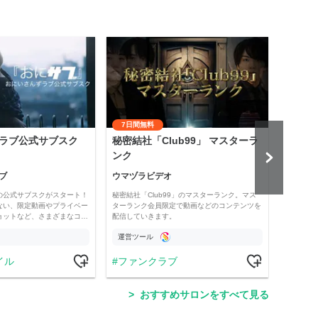
7日間無料
ラブ公式サブスク
秘密結社「Club99」 マスターラ
齋藤
ンク
悟』
ブ
ウマヅラビデオ
齋藤
の公式サブスクがスタート！
秘密結社「Club99」のマスターランク。マス
「保護
ない、限定動画やプライベー
ターランク会員限定で動画などのコンテンツを
では、
ョットなど、さまざまなコ…
配信していきます。
配信、
運営ツール
運営
イル
ファンクラブ
ラ
おすすめサロンをすべて見る