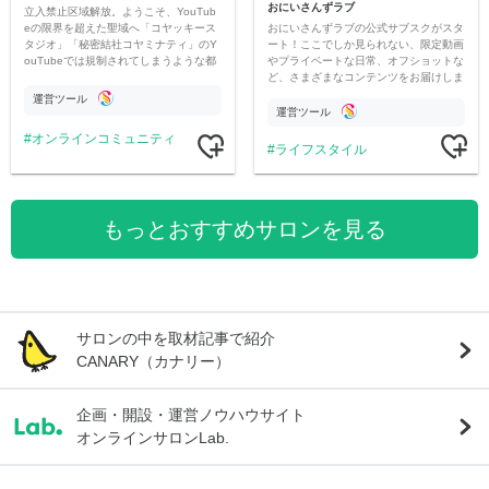
おにいさんずラブ
立入禁止区域解放。ようこそ、YouTub
おにいさんずラブの公式サブスクがスタ
eの限界を超えた聖域へ「コヤッキース
ート！ここでしか見られない、限定動画
タジオ」「秘密結社コヤミナティ」のY
やプライベートな日常、オフショットな
ouTubeでは規制されてしまうような都
ど、さまざまなコンテンツをお届けしま
市伝説を中心にオリジナルコンテンツを
す。
公開。
運営ツール
運営ツール
オンラインコミュニティ
ライフスタイル
もっとおすすめサロンを見る
サロンの中を取材記事で紹介
CANARY（カナリー）
企画・開設・運営ノウハウサイト
オンラインサロンLab.