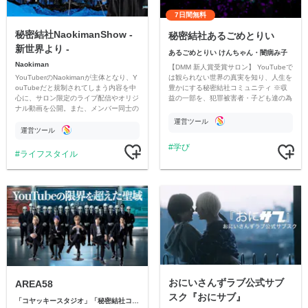
7日間無料
秘密結社NaokimanShow -
秘密結社あるごめとりい
新世界より -
あるごめとりい けんちゃん・闇病み子
Naokiman
【DMM 新人賞受賞サロン】 YouTubeで
YouTuberのNaokimanが主体となり、Y
は観られない世界の真実を知り、人生を
ouTubeだと規制されてしまう内容を中
豊かにする秘密結社コミュニティ ※収
心に、サロン限定のライブ配信やオリジ
益の一部を、犯罪被害者・子ども達の為
ナル動画を公開。また、メンバー同士の
のチャリティーに寄付させていただきま
情報交換や交流の場としても楽しんでい
す
運営ツール
ただいています。
運営ツール
学び
ライフスタイル
おにいさんずラブ公式サブ
AREA58
スク『おにサブ』
「コヤッキースタジオ」「秘密結社コヤミナティ」