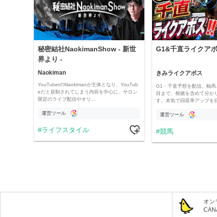
秘密結社NaokimanShow - 新世
G1&千直ライクアボス
界より -
Naokiman
きみライクアボス
YouTuberのNaokimanが主体となり、YouTub
G1・千直予想を配信。軸馬
eだと規制されてしまう内容を中心に、サロン
目まで、根拠を含めて分か
限定のライブ配信やオリ…
す。本気で回収率アップを
運営ツール
運営ツール
ライフスタイル
競馬
オン
CA