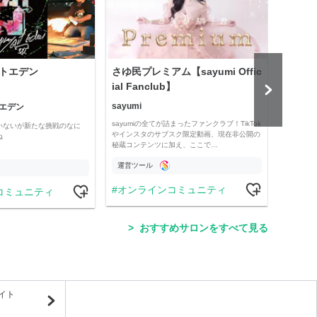
トエデン
さゆ民プレミアム【sayumi Offic
プロ
ial Fanclub】
予想
sayumi
エデン
競馬全
sayumiの全てが詰まったファンクラブ！TikTok
いないが新たな挑戦のなに
現役プ
やインスタのサブスク限定動画、現在非公開の
ね
タイム
秘蔵コンテンツに加え、ここで…
したい
運営ツール
運営
オンラインコミュニティ
コミュニティ
競
おすすめサロンをすべて見る
イト