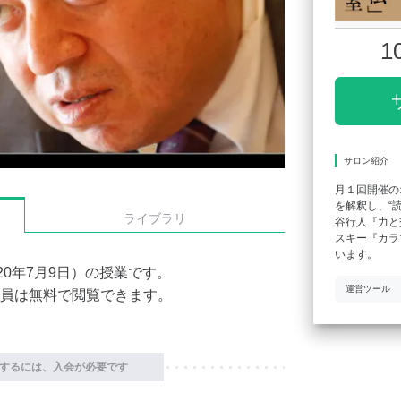
1
サロン紹介
月１回開催の
を解釈し、“
ライブラリ
谷行人『力と
スキー『カラ
います。
20年7月9日）の授業です。
運営ツール
員は無料で閲覧できます。
するには、入会が必要です