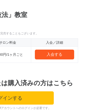
技法」教室
に完売することもございます。
サロン料金
入会／詳細
入会する
000円/1ヶ月ごと
たは購入済みの方はこちら
グインする
Mアカウントへのログインが必要です。