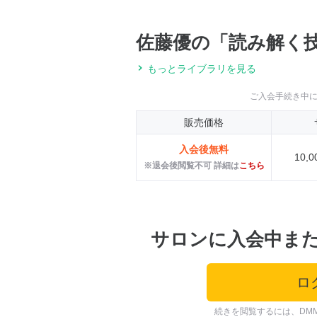
佐藤優の「読み解く
もっとライブラリを見る
ご入会手続き中
販売価格
入会後無料
10,
※退会後閲覧不可 詳細は
こちら
サロンに入会中ま
ロ
続きを閲覧するには、DM