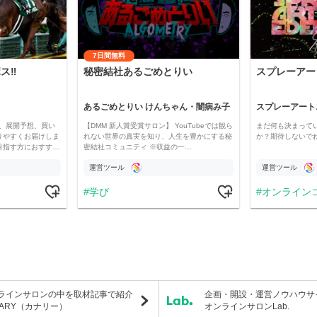
7日間無料
‼️
秘密結社あるごめとりい
スプレーアー
あるごめとりい けんちゃん・闇病み子
スプレーアート
、展開予想、買い
【DMM 新人賞受賞サロン】 YouTubeでは観ら
まだ何も決まって
りやすくお届けしま
れない世界の真実を知り、人生を豊かにする秘
か？期待しないで
目指す方におすす…
密結社コミュニティ ※収益の一…
運営ツール
運営ツール
学び
オンライン
ラインサロンの中を取材記事で紹介
企画・開設・運営ノウハウサ
NARY（カナリー）
オンラインサロンLab.