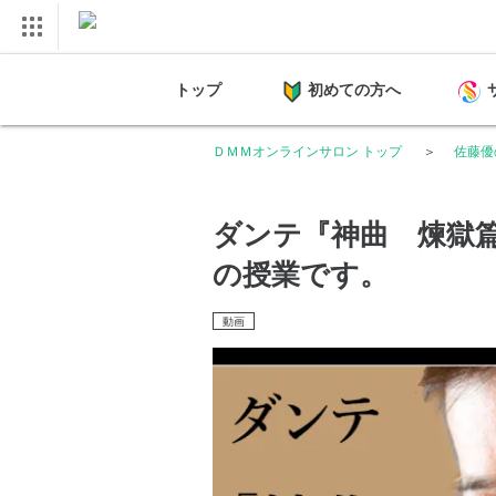
トップ
初めての方へ
ＤＭＭオンラインサロン トップ
佐藤優
ダンテ『神曲 煉獄篇』
の授業です。
動画