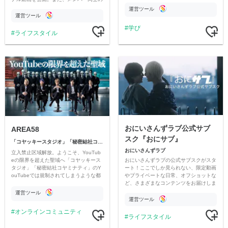
情報交換や交流の場としても楽しんでい
す
運営ツール
ただいています。
運営ツール
学び
ライフスタイル
おにいさんずラブ公式サブ
AREA58
スク『おにサブ』
「コヤッキースタジオ」「秘密結社コヤミナティ」
おにいさんずラブ
立入禁止区域解放。ようこそ、YouTub
おにいさんずラブの公式サブスクがスタ
eの限界を超えた聖域へ「コヤッキース
ート！ここでしか見られない、限定動画
タジオ」「秘密結社コヤミナティ」のY
やプライベートな日常、オフショットな
ouTubeでは規制されてしまうような都
ど、さまざまなコンテンツをお届けしま
市伝説を中心にオリジナルコンテンツを
す。
公開。
運営ツール
運営ツール
オンラインコミュニティ
ライフスタイル