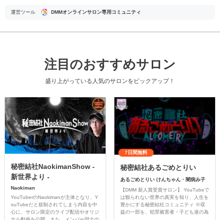
運営ツール
DMMオンラインサロン専用コミュニティ
注目のおすすめサロン
盛り上がっている人気のサロンをピックアップ！
7日間無料
秘密結社NaokimanShow -
秘密結社あるごめとりい
新世界より -
あるごめとりい けんちゃん・闇病み子
Naokiman
【DMM 新人賞受賞サロン】 YouTubeで
YouTuberのNaokimanが主体となり、Y
は観られない世界の真実を知り、人生を
ouTubeだと規制されてしまう内容を中
豊かにする秘密結社コミュニティ ※収
心に、サロン限定のライブ配信やオリジ
益の一部を、犯罪被害者・子ども達の為
ナル動画を公開。また、メンバー同士の
のチャリティーに寄付させていただきま