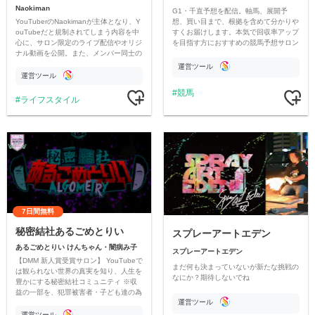
Naokiman
G1・千直予想を配信。軸馬、展開予
YouTuberのNaokimanが主体となり、Y
想、買い目まで、根拠を含めて分かりや
ouTubeだと規制されてしまう内容を中
すくお届けします。本気で回収率アップ
心に、サロン限定のライブ配信やオリジ
を目指す方におすすめの競馬予想サロン
ナル動画を公開。また、メンバー同士の
です。
情報交換や交流の場としても楽しんでい
運営ツール
ただいています。
運営ツール
競馬
ライフスタイル
7日間無料
秘密結社あるごめとりい
スプレーアートエデン
あるごめとりい けんちゃん・闇病み子
スプレーアートエデン
【DMM 新人賞受賞サロン】 YouTubeで
まだ何も決まっていないが新たな挑戦の
は観られない世界の真実を知り、人生を
なにか？期待しないでね
豊かにする秘密結社コミュニティ ※収
益の一部を、犯罪被害者・子ども達の為
運営ツール
のチャリティーに寄付させていただきま
す
運営ツール