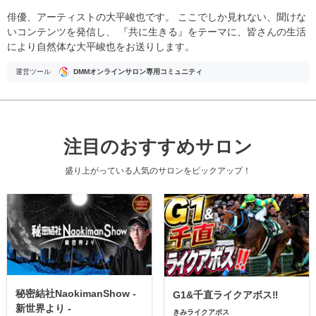
俳優、アーティストの大平峻也です。 ここでしか見れない、聞けな
いコンテンツを発信し、 『共に生きる』をテーマに、皆さんの生活
により自然体な大平峻也をお送りします。
運営ツール
DMMオンラインサロン専用コミュニティ
注目のおすすめサロン
盛り上がっている人気のサロンをピックアップ！
秘密結社NaokimanShow -
G1&千直ライクアボス‼️
新世界より -
きみライクアボス