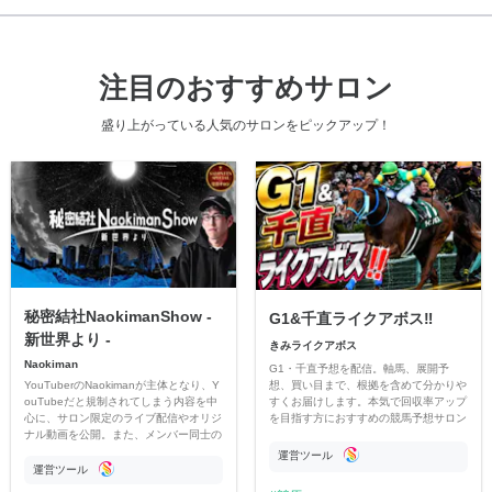
注目のおすすめサロン
盛り上がっている人気のサロンをピックアップ！
秘密結社NaokimanShow -
G1&千直ライクアボス‼️
新世界より -
きみライクアボス
Naokiman
G1・千直予想を配信。軸馬、展開予
YouTuberのNaokimanが主体となり、Y
想、買い目まで、根拠を含めて分かりや
ouTubeだと規制されてしまう内容を中
すくお届けします。本気で回収率アップ
心に、サロン限定のライブ配信やオリジ
を目指す方におすすめの競馬予想サロン
ナル動画を公開。また、メンバー同士の
です。
情報交換や交流の場としても楽しんでい
運営ツール
ただいています。
運営ツール