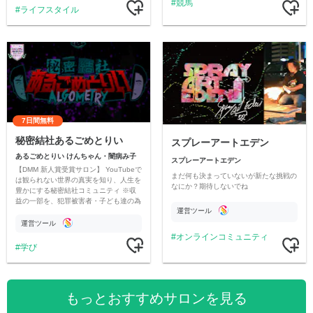
競馬
ライフスタイル
7日間無料
秘密結社あるごめとりい
スプレーアートエデン
あるごめとりい けんちゃん・闇病み子
スプレーアートエデン
【DMM 新人賞受賞サロン】 YouTubeで
まだ何も決まっていないが新たな挑戦の
は観られない世界の真実を知り、人生を
なにか？期待しないでね
豊かにする秘密結社コミュニティ ※収
益の一部を、犯罪被害者・子ども達の為
運営ツール
のチャリティーに寄付させていただきま
す
運営ツール
オンラインコミュニティ
学び
もっとおすすめサロンを見る