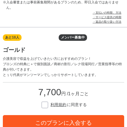
入会審査または事前募集期間があるプランのため、即日入会ではありませ
ん。
・支払いの時期、方法
・サービス提供の時期
・返品の取り扱い方法
あと10人
メンバー募集中
ゴールド
介護美容で収益を上げていきたい方におすすめのプラン！
ブロンズの特典に＋で個別面談／商材の割引／レク現場同行／営業指導等の特
典が付いてきます。
とぅり代表がマンツーマンでしっかりサポートしていきます。
7,700
円 /1ヶ月ごと
利用規約
に同意する
このプランに入会する