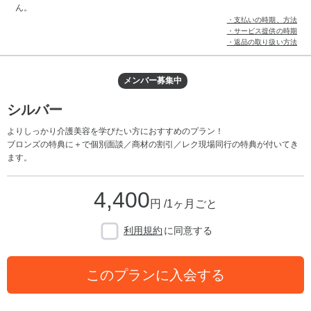
ん。
・支払いの時期、方法
・サービス提供の時期
・返品の取り扱い方法
メンバー募集中
シルバー
よりしっかり介護美容を学びたい方におすすめのプラン！
ブロンズの特典に＋で個別面談／商材の割引／レク現場同行の特典が付いてき
ます。
4,400
円 /1ヶ月ごと
利用規約
に同意する
このプランに入会する