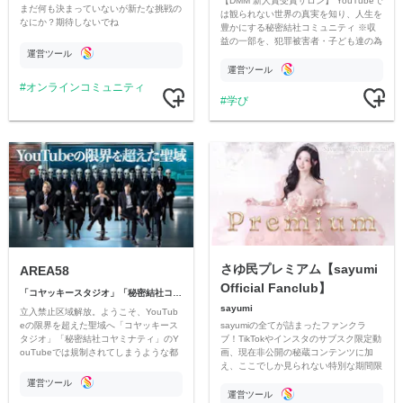
【DMM 新人賞受賞サロン】 YouTubeで
まだ何も決まっていないが新たな挑戦の
は観られない世界の真実を知り、人生を
なにか？期待しないでね
豊かにする秘密結社コミュニティ ※収
益の一部を、犯罪被害者・子ども達の為
運営ツール
のチャリティーに寄付させていただきま
す
運営ツール
オンラインコミュニティ
学び
さゆ民プレミアム【sayumi
AREA58
Official Fanclub】
「コヤッキースタジオ」「秘密結社コヤミナティ」
sayumi
立入禁止区域解放。ようこそ、YouTub
sayumiの全てが詰まったファンクラ
eの限界を超えた聖域へ「コヤッキース
ブ！TikTokやインスタのサブスク限定動
タジオ」「秘密結社コヤミナティ」のY
画、現在非公開の秘蔵コンテンツに加
ouTubeでは規制されてしまうような都
え、ここでしか見られない特別な期間限
市伝説を中心にオリジナルコンテンツを
定コンテンツをお届けします！
公開。
運営ツール
運営ツール