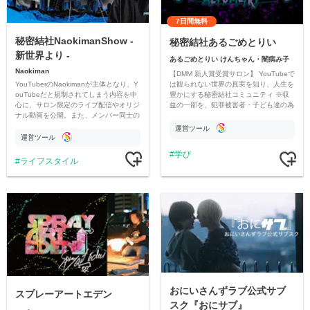
7日間無料
秘密結社NaokimanShow -
秘密結社あるごめとりい
新世界より -
あるごめとりい けんちゃん・闇病み子
Naokiman
【DMM 新人賞受賞サロン】 YouTubeで
YouTuberのNaokimanが主体となり、Y
は観られない世界の真実を知り、人生を
ouTubeだと規制されてしまう内容を中
豊かにする秘密結社コミュニティ ※収
心に、サロン限定のライブ配信やオリジ
益の一部を、犯罪被害者・子ども達の為
ナル動画を公開。また、メンバー同士の
のチャリティーに寄付させていただきま
情報交換や交流の場としても楽しんでい
す
運営ツール
ただいています。
運営ツール
学び
ライフスタイル
おにいさんずラブ公式サブ
スプレーアートエデン
スク『おにサブ』