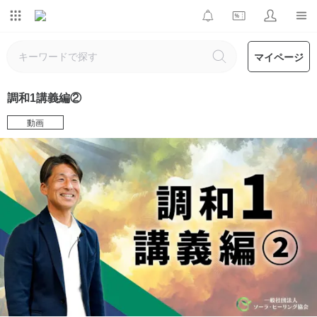
マイページ
調和1講義編②
動画