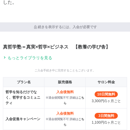
した。
続きを表示するには、入会が必要です
真哲学塾＝真実×哲学×ビジネス 【教養の学び舎】
もっとライブラリを見る
ご入会手続き中に完売することもございます。
プラン名
販売価格
サロン料金
哲学を知るだけでな
入会後無料
10日間無料
く、哲学するコミュニ
※退会後閲覧不可 詳細は
こち
3,300円/1ヶ月ごと
ティ
ら
入会後無料
3日間無料
入会促進キャンペーン
※退会後閲覧不可 詳細は
こち
1,100円/1ヶ月ごと
ら