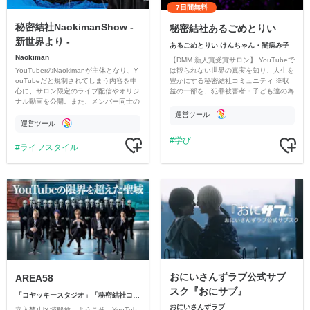
7日間無料
秘密結社NaokimanShow -
秘密結社あるごめとりい
新世界より -
あるごめとりい けんちゃん・闇病み子
Naokiman
【DMM 新人賞受賞サロン】 YouTubeで
YouTuberのNaokimanが主体となり、Y
は観られない世界の真実を知り、人生を
ouTubeだと規制されてしまう内容を中
豊かにする秘密結社コミュニティ ※収
心に、サロン限定のライブ配信やオリジ
益の一部を、犯罪被害者・子ども達の為
ナル動画を公開。また、メンバー同士の
のチャリティーに寄付させていただきま
情報交換や交流の場としても楽しんでい
す
運営ツール
ただいています。
運営ツール
学び
ライフスタイル
おにいさんずラブ公式サブ
AREA58
スク『おにサブ』
「コヤッキースタジオ」「秘密結社コヤミナティ」
おにいさんずラブ
立入禁止区域解放。ようこそ、YouTub