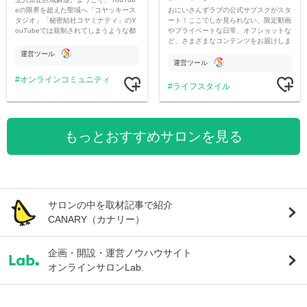
おにいさんずラブの公式サブスクがスタ
eの限界を超えた聖域へ「コヤッキース
ート！ここでしか見られない、限定動画
タジオ」「秘密結社コヤミナティ」のY
やプライベートな日常、オフショットな
ouTubeでは規制されてしまうような都
ど、さまざまなコンテンツをお届けしま
市伝説を中心にオリジナルコンテンツを
す。
公開。
運営ツール
運営ツール
オンラインコミュニティ
ライフスタイル
もっとおすすめサロンを見る
サロンの中を取材記事で紹介
CANARY（カナリー）
企画・開設・運営ノウハウサイト
オンラインサロンLab.