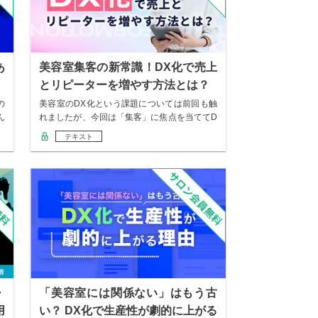
あ
美容室集客の新常識！DX化で売上
とリピーターを増やす方法とは？
の
美容室のDX化という課題については前回も触
ん
れましたが、今回は「集客」に焦点を当ててD
X化を…
テキスト
・
「美容室には関係ない」はもう古
用
い？ DX化で生産性が劇的に上がる