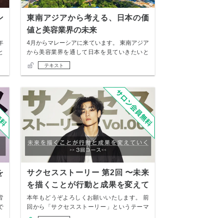
ン
東南アジアから考える、日本の価
値と美容業界の未来
年
4月からマレーシアに来ています。 東南アジア
と
から美容業界を通して日本を見ていきたいと
思いマ…
テキスト
を
サクセスストーリー 第2回 〜未来
を描くことが行動と成果を変えて
いく〜
皆
本年もどうぞよろしくお願いいたします。 前
で
回から「サクセスストーリー」というテーマ
で、全3…