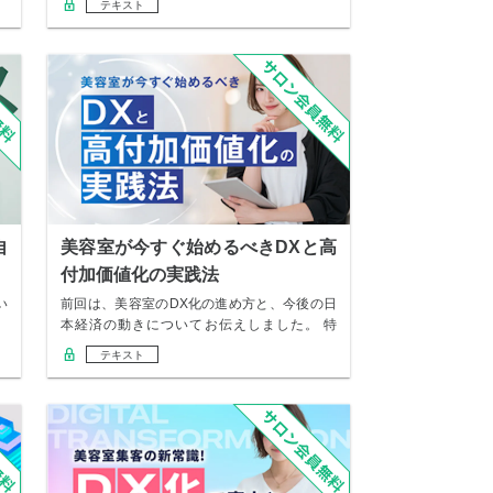
テキスト
自
美容室が今すぐ始めるべきDXと高
付加価値化の実践法
い
前回は、美容室のDX化の進め方と、今後の日
。
本経済の動きについてお伝えしました。 特
に、高市…
テキスト