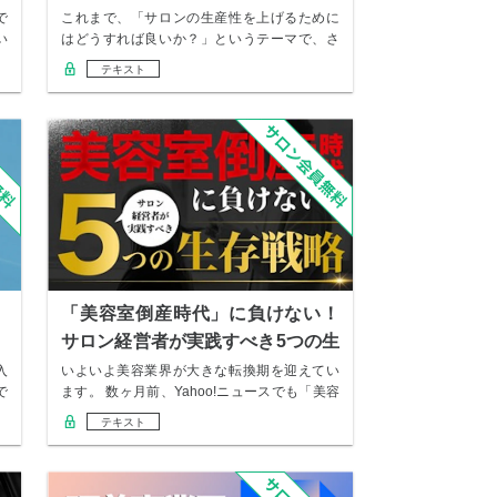
理由
で
これまで、「サロンの生産性を上げるために
い
はどうすれば良いか？」というテーマで、さ
まざまな考…
テキスト
「美容室倒産時代」に負けない！
サロン経営者が実践すべき5つの生
存戦略
入
いよいよ美容業界が大きな転換期を迎えてい
で
ます。 数ヶ月前、Yahoo!ニュースでも「美容
室…
テキスト