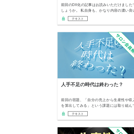
術
前回のDX化の記事はお読みいただけました
しょうか。 私自身も、かなり内容の濃い良
記事に…
テキスト
人手不足の時代は終わった？
前回の宿題、「自分の売上から生産性や収
を算出してみる」という課題には取り組ん
いただけま…
テキスト