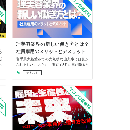
ー
理美容業界の新しい働き方とは？
る
社員雇用のメリットとデメリット
新
岩手県大船渡市での大規模な山火事には驚か
ら
されました。 さらに、東京で3月に雪が降ると
いう珍…
テキスト