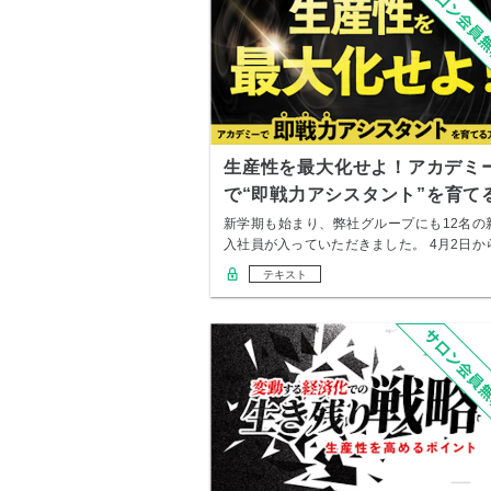
生産性を最大化せよ！アカデミ
で“即戦力アシスタント”を育て
方法
新学期も始まり、弊社グループにも12名の
入社員が入っていただきました。 4月2日か
新人…
テキスト