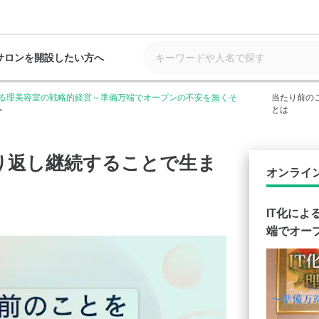
サロンを開設したい方へ
よる理美容室の戦略的経営～準備万端でオープンの不安を無くそ
当たり前の
とは
り返し継続することで生ま
オンライ
IT化に
端でオー