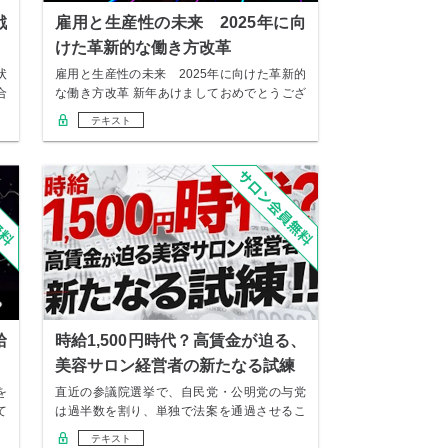
戦
雇用と生産性の未来 2025年に向
けた革新的な働き方改革
状
雇用と生産性の未来 2025年に向けた革新的
合
な働き方改革 新年あけましておめでとうござ
いま…
テキスト
給
時給1,500円時代？高賃金が迫る、
美容サロン経営者の新たなる試練
を
直近の参議院選挙で、自民党・公明党の与党
て
は過半数を割り、単独で法案を通過させるこ
とができな…
テキスト