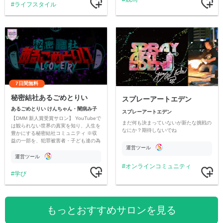
ライフスタイル
7日間無料
秘密結社あるごめとりい
スプレーアートエデン
あるごめとりい けんちゃん・闇病み子
スプレーアートエデン
【DMM 新人賞受賞サロン】 YouTubeで
まだ何も決まっていないが新たな挑戦の
は観られない世界の真実を知り、人生を
なにか？期待しないでね
豊かにする秘密結社コミュニティ ※収
益の一部を、犯罪被害者・子ども達の為
運営ツール
のチャリティーに寄付させていただきま
す
運営ツール
オンラインコミュニティ
学び
もっとおすすめサロンを見る