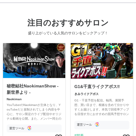
注目のおすすめサロン
盛り上がっている人気のサロンをピックアップ！
秘密結社NaokimanShow -
G1&千直ライクアボス‼️
新世界より -
きみライクアボス
Naokiman
G1・千直予想を配信。軸馬、展開予
YouTuberのNaokimanが主体となり、Y
想、買い目まで、根拠を含めて分かりや
ouTubeだと規制されてしまう内容を中
すくお届けします。本気で回収率アップ
心に、サロン限定のライブ配信やオリジ
を目指す方におすすめの競馬予想サロン
ナル動画を公開。また、メンバー同士の
です。
情報交換や交流の場としても楽しんでい
運営ツール
ただいています。
運営ツール
競馬