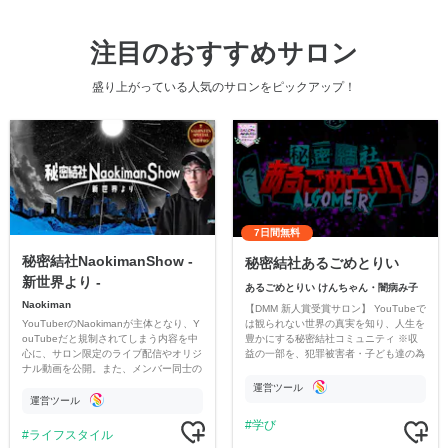
注目のおすすめサロン
盛り上がっている人気のサロンをピックアップ！
7日間無料
秘密結社NaokimanShow -
秘密結社あるごめとりい
新世界より -
あるごめとりい けんちゃん・闇病み子
Naokiman
【DMM 新人賞受賞サロン】 YouTubeで
YouTuberのNaokimanが主体となり、Y
は観られない世界の真実を知り、人生を
ouTubeだと規制されてしまう内容を中
豊かにする秘密結社コミュニティ ※収
心に、サロン限定のライブ配信やオリジ
益の一部を、犯罪被害者・子ども達の為
ナル動画を公開。また、メンバー同士の
のチャリティーに寄付させていただきま
情報交換や交流の場としても楽しんでい
す
運営ツール
ただいています。
運営ツール
学び
ライフスタイル