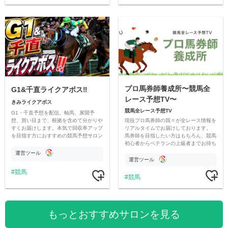
プロ馬券師養成所〜競馬全
G1&千直ライクアボス‼️
レース予想TV〜
きみライクアボス
競馬全レース予想TV
G1・千直予想を配信。軸馬、展開予
現役プロ馬券師の我々が全レース情報を
想、買い目まで、根拠を含めて分かりや
リアルタイムでお届けしております。
すくお届けします。本気で回収率アップ
馬券師を目指したい方はもちろん、競馬
を目指す方におすすめの競馬予想サロン
初心者からベテランの上級者までお待ち
です。
しております。最高の競馬ライフを。
運営ツール
運営ツール
競馬
競馬
もっとおすすめサロンを見る