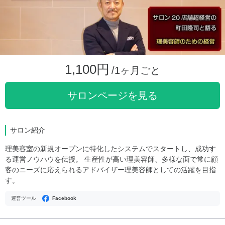
1,100円
/1ヶ月ごと
サロンページを見る
サロン紹介
理美容室の新規オープンに特化したシステムでスタートし、成功す
る運営ノウハウを伝授。 生産性が高い理美容師、多様な面で常に顧
客のニーズに応えられるアドバイザー理美容師としての活躍を目指
す。
運営ツール
Facebook