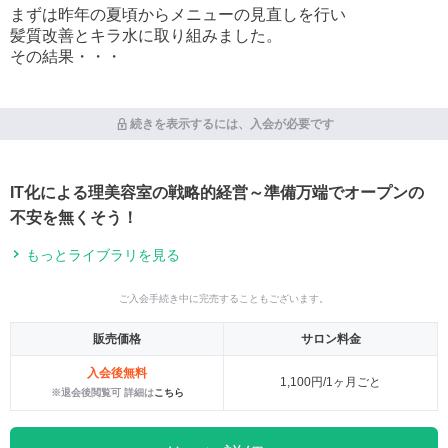
まずは昨年の夏頃からメニューの見直しを行い
髪質改善とキラ水に取り組みました。
その結果・・・
続きを表示するには、入会が必要です
IT化による理美容室の戦略的経営～準備万端でオープンの
不安を無くそう！
もっとライブラリを見る
ご入会手続き中に完売することもございます。
販売価格
サロン料金
入会後無料
1,100円/1ヶ月ごと
※退会後閲覧可 詳細は
こちら