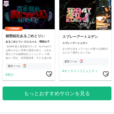
7日間無料
秘密結社あるごめとりい
スプレーアートエデン
あるごめとりい けんちゃん・闇病み子
スプレーアートエデン
【DMM 新人賞受賞サロン】 YouTubeで
まだ何も決まっていないが新たな挑戦の
は観られない世界の真実を知り、人生を
なにか？期待しないでね
豊かにする秘密結社コミュニティ ※収
益の一部を、犯罪被害者・子ども達の為
運営ツール
のチャリティーに寄付させていただきま
す
運営ツール
オンラインコミュニティ
学び
もっとおすすめサロンを見る