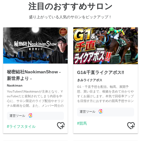
注目のおすすめサロン
盛り上がっている人気のサロンをピックアップ！
秘密結社NaokimanShow -
G1&千直ライクアボス‼️
新世界より -
きみライクアボス
Naokiman
G1・千直予想を配信。軸馬、展開予
YouTuberのNaokimanが主体となり、Y
想、買い目まで、根拠を含めて分かりや
ouTubeだと規制されてしまう内容を中
すくお届けします。本気で回収率アップ
心に、サロン限定のライブ配信やオリジ
を目指す方におすすめの競馬予想サロン
ナル動画を公開。また、メンバー同士の
です。
情報交換や交流の場としても楽しんでい
運営ツール
ただいています。
運営ツール
競馬
ライフスタイル