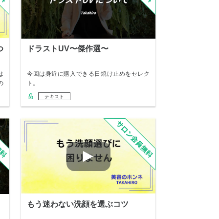
つ
ドラストUV〜傑作選〜
は
今回は身近に購入できる日焼け止めをセレク
の
ト。
テキスト
もう迷わない洗顔を選ぶコツ