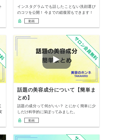
ト
インスタグラムでも話したことない洗顔選び
のコツを公開！ 今までの総復習もできます！
動画
話題の美容成分について【簡単ま
とめ】
く
話題の成分って何がいい？ とにかく簡単に少
実
しだけ科学的に深ぼってみました。
動画