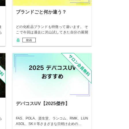
ブランドごと何か違う？
ま
どの化粧品ブランドも特徴って違います。 そ
も
こで今回は過去に沢山試してきた自分の展開
も含めブ…
動画
デパコスUV【2025傑作】
も
FAS、POLA、資生堂、ランコム、RMK、LUN
ASOL、SKⅡ等さまざまな日焼け止めの…