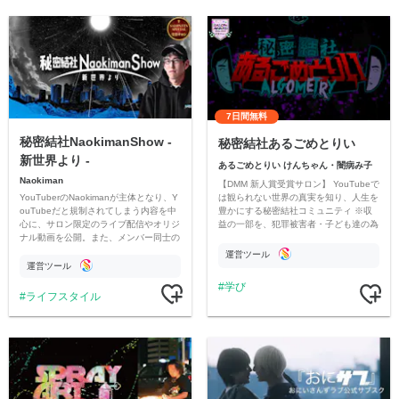
7日間無料
秘密結社NaokimanShow -
秘密結社あるごめとりい
新世界より -
あるごめとりい けんちゃん・闇病み子
Naokiman
【DMM 新人賞受賞サロン】 YouTubeで
YouTuberのNaokimanが主体となり、Y
は観られない世界の真実を知り、人生を
ouTubeだと規制されてしまう内容を中
豊かにする秘密結社コミュニティ ※収
心に、サロン限定のライブ配信やオリジ
益の一部を、犯罪被害者・子ども達の為
ナル動画を公開。また、メンバー同士の
のチャリティーに寄付させていただきま
情報交換や交流の場としても楽しんでい
す
運営ツール
ただいています。
運営ツール
学び
ライフスタイル