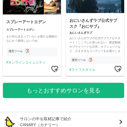
おにいさんずラブ公式サブ
スプレーアートエデン
スク『おにサブ』
スプレーアートエデン
おにいさんずラブ
まだ何も決まっていないが新たな挑戦の
おにいさんずラブの公式サブスクがスタ
なにか？期待しないでね
ート！ここでしか見られない、限定動画
やプライベートな日常、オフショットな
ど、さまざまなコンテンツをお届けしま
運営ツール
す。
運営ツール
オンラインコミュニティ
ライフスタイル
もっとおすすめサロンを見る
サロンの中を取材記事で紹介
CANARY（カナリー）