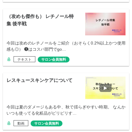
（攻めも傑作も） レチノール特
集 後半戦
今回は攻めのレチノールをご紹介（おそらく0.2%以上かつ使用
感も◎） ❶はコスパ部門でgo…
テキスト
サロン会員無料
レスキュースキンケアについて
今回は夏のダメージもある中、秋で揺らぎやすい時期。 なんか
いつも使ってる化粧品がピリピリす…
動画
サロン会員無料