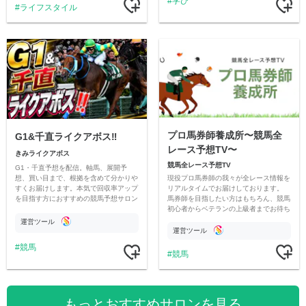
学び
ライフスタイル
プロ馬券師養成所〜競馬全
G1&千直ライクアボス‼️
レース予想TV〜
きみライクアボス
競馬全レース予想TV
G1・千直予想を配信。軸馬、展開予
現役プロ馬券師の我々が全レース情報を
想、買い目まで、根拠を含めて分かりや
リアルタイムでお届けしております。
すくお届けします。本気で回収率アップ
馬券師を目指したい方はもちろん、競馬
を目指す方におすすめの競馬予想サロン
初心者からベテランの上級者までお待ち
です。
しております。最高の競馬ライフを。
運営ツール
運営ツール
競馬
競馬
もっとおすすめサロンを見る