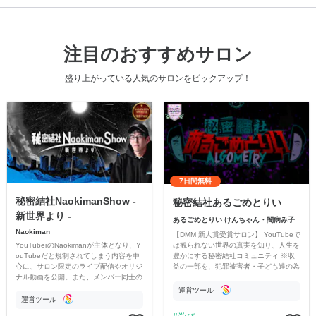
注目のおすすめサロン
盛り上がっている人気のサロンをピックアップ！
7日間無料
秘密結社NaokimanShow -
秘密結社あるごめとりい
新世界より -
あるごめとりい けんちゃん・闇病み子
Naokiman
【DMM 新人賞受賞サロン】 YouTubeで
YouTuberのNaokimanが主体となり、Y
は観られない世界の真実を知り、人生を
ouTubeだと規制されてしまう内容を中
豊かにする秘密結社コミュニティ ※収
心に、サロン限定のライブ配信やオリジ
益の一部を、犯罪被害者・子ども達の為
ナル動画を公開。また、メンバー同士の
のチャリティーに寄付させていただきま
情報交換や交流の場としても楽しんでい
す
運営ツール
ただいています。
運営ツール