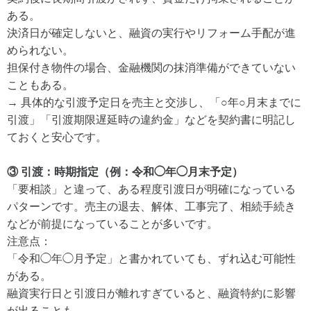
ある。
決済日が確定しないと、融資の実行やリフォーム手配が進
められない。
担保付き物件の場合、金融機関の抹消準備ができていない
こともある。
→ 具体的な引渡予定日を売主と交渉し、「○年○月末までに
引渡」「引渡期限遅延時の違約金」などを契約書に明記し
ておくと安心です。
③ 引渡：時期指定（例：令和◯年◯月末予定）
「要相談」と違って、ある程度引渡日が明確になっている
パターンです。売主の退去、解体、工事完了、相続手続き
などが前提になっていることが多いです。
注意点：
「令和◯年◯月予定」と書かれていても、ずれ込む可能性
がある。
融資実行日と引渡日が離れすぎていると、融資特約に影響
が出ることも。