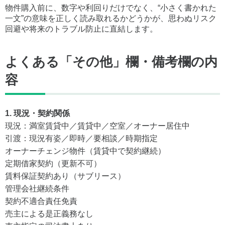
物件購入前に、数字や利回りだけでなく、“小さく書かれた
一文”の意味を正しく読み取れるかどうかが、思わぬリスク
回避や将来のトラブル防止に直結します。
よくある「その他」欄・備考欄の内
容
1. 現況・契約関係
現況：満室賃貸中／賃貸中／空室／オーナー居住中
引渡：現況有姿／即時／要相談／時期指定
オーナーチェンジ物件（賃貸中で契約継続）
定期借家契約（更新不可）
賃料保証契約あり（サブリース）
管理会社継続条件
契約不適合責任免責
売主による是正義務なし