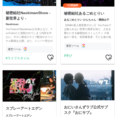
7日間無料
秘密結社NaokimanShow -
秘密結社あるごめとりい
新世界より -
あるごめとりい けんちゃん・闇病み子
Naokiman
【DMM 新人賞受賞サロン】 YouTubeで
YouTuberのNaokimanが主体となり、Y
は観られない世界の真実を知り、人生を
ouTubeだと規制されてしまう内容を中
豊かにする秘密結社コミュニティ ※収
心に、サロン限定のライブ配信やオリジ
益の一部を、犯罪被害者・子ども達の為
ナル動画を公開。また、メンバー同士の
のチャリティーに寄付させていただきま
情報交換や交流の場としても楽しんでい
す
運営ツール
ただいています。
運営ツール
学び
ライフスタイル
おにいさんずラブ公式サブ
スプレーアートエデン
スク『おにサブ』
スプレーアートエデン