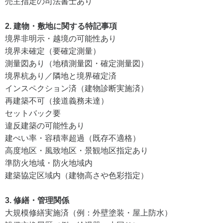
売主指定の司法書士あり
2. 建物・敷地に関する特記事項
境界非明示・越境の可能性あり
境界未確定（要確定測量）
測量図あり（地積測量図・確定測量図）
境界杭あり／隣地と境界確定済
インスペクション済（建物診断実施済）
再建築不可（接道義務未達）
セットバック要
違反建築の可能性あり
建ぺい率・容積率超過（既存不適格）
高度地区・風致地区・景観地区指定あり
準防火地域・防火地域内
建築協定区域内（建物高さや色彩指定）
3. 修繕・管理関係
大規模修繕実施済（例：外壁塗装・屋上防水）