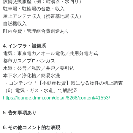
設備交換履歴（例：給湯器・水回り）
駐車場・駐輪場の台数・収入
屋上アンテナ収入（携帯基地局収入）
自販機収入
町内会費・管理組合費別途あり
4. インフラ・設備系
電気：東京電力／オール電化／共用分電方式
都市ガス／プロパンガス
水道：公営／私設／井戸／要引込
本下水／浄化槽／簡易水洗
→ コンテンツ「【不動産投資】気になる物件の机上調査
（6）電気・ガス・水道」で解説済
https://lounge.dmm.com/detail/8268/content/41553/
5. 告知事項あり
6. その他コメント的な表現