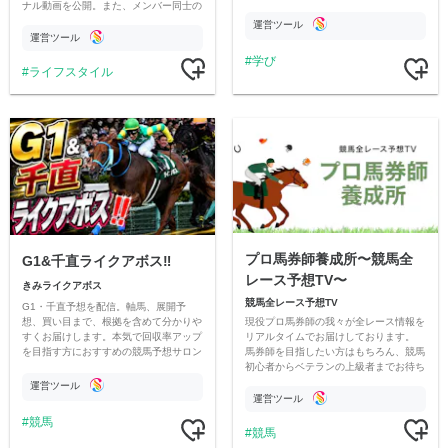
ナル動画を公開。また、メンバー同士の
のチャリティーに寄付させていただきま
情報交換や交流の場としても楽しんでい
す
運営ツール
ただいています。
運営ツール
学び
ライフスタイル
プロ馬券師養成所〜競馬全
G1&千直ライクアボス‼️
レース予想TV〜
きみライクアボス
競馬全レース予想TV
G1・千直予想を配信。軸馬、展開予
現役プロ馬券師の我々が全レース情報を
想、買い目まで、根拠を含めて分かりや
リアルタイムでお届けしております。
すくお届けします。本気で回収率アップ
馬券師を目指したい方はもちろん、競馬
を目指す方におすすめの競馬予想サロン
初心者からベテランの上級者までお待ち
です。
しております。最高の競馬ライフを。
運営ツール
運営ツール
競馬
競馬