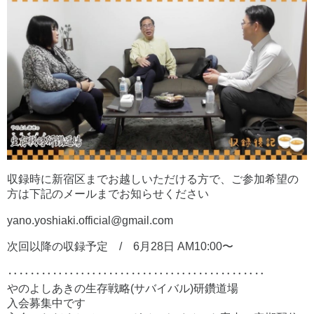
収録時に新宿区までお越しいただける方で、ご参加希望の
方は下記のメールまでお知らせください
yano.yoshiaki.official@gmail.com
次回以降の収録予定 / 6月28日 AM10:00〜
‥‥‥‥‥‥‥‥‥‥‥‥‥‥‥‥‥‥‥‥‥‥‥
やのよしあきの生存戦略(サバイバル)研鑽道場
入会募集中です