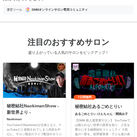
運営ツール
DMMオンラインサロン専用コミュニティ
注目のおすすめサロン
盛り上がっている人気のサロンをピックアップ！
7日間無料
秘密結社NaokimanShow -
秘密結社あるごめとりい
新世界より -
あるごめとりい けんちゃん・闇病み子
Naokiman
【DMM 新人賞受賞サロン】 YouTubeで
YouTuberのNaokimanが主体となり、Y
は観られない世界の真実を知り、人生を
ouTubeだと規制されてしまう内容を中
豊かにする秘密結社コミュニティ ※収
心に、サロン限定のライブ配信やオリジ
益の一部を、犯罪被害者・子ども達の為