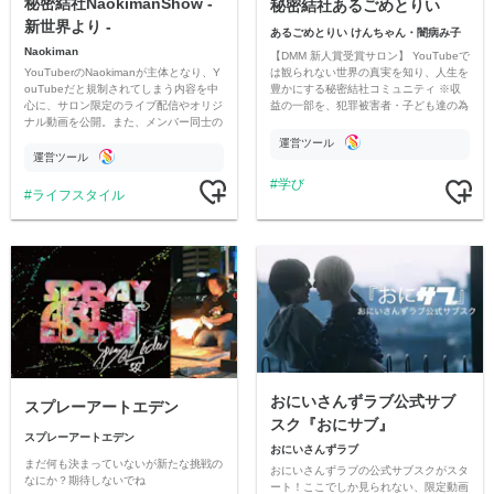
秘密結社NaokimanShow -
秘密結社あるごめとりい
新世界より -
あるごめとりい けんちゃん・闇病み子
Naokiman
【DMM 新人賞受賞サロン】 YouTubeで
YouTuberのNaokimanが主体となり、Y
は観られない世界の真実を知り、人生を
ouTubeだと規制されてしまう内容を中
豊かにする秘密結社コミュニティ ※収
心に、サロン限定のライブ配信やオリジ
益の一部を、犯罪被害者・子ども達の為
ナル動画を公開。また、メンバー同士の
のチャリティーに寄付させていただきま
情報交換や交流の場としても楽しんでい
す
運営ツール
ただいています。
運営ツール
学び
ライフスタイル
おにいさんずラブ公式サブ
スプレーアートエデン
スク『おにサブ』
スプレーアートエデン
おにいさんずラブ
まだ何も決まっていないが新たな挑戦の
おにいさんずラブの公式サブスクがスタ
なにか？期待しないでね
ート！ここでしか見られない、限定動画