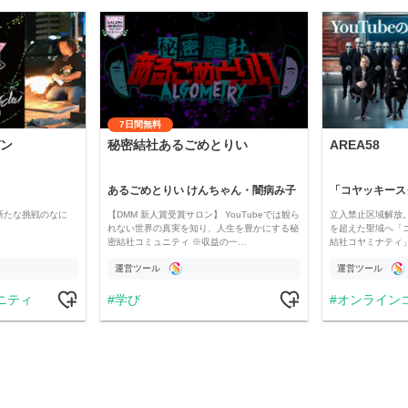
7日間無料
ン
秘密結社あるごめとりい
AREA58
あるごめとりい けんちゃん・闇病み子
新たな挑戦のなに
【DMM 新人賞受賞サロン】 YouTubeでは観ら
立入禁止区域解放。
れない世界の真実を知り、人生を豊かにする秘
を超えた聖域へ「
密結社コミュニティ ※収益の一…
結社コヤミナティ」の
運営ツール
運営ツール
ニティ
学び
オンライン