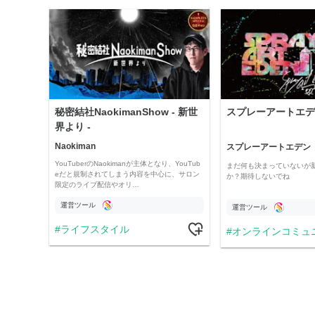
秘密結社NaokimanShow - 新世
スプレーアートエデ
界より -
Naokiman
スプレーアートエデン
YouTuberのNaokimanが主体となり、YouTub
まだ何も決まっていないが
eだと規制されてしまう内容を中心に、サロン
か？期待しないでね
限定のライブ配信やオリ…
運営ツール
運営ツール
ライフスタイル
オンラインコミュ