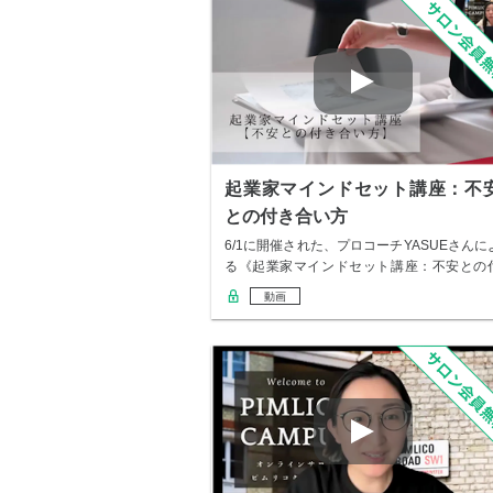
起業家マインドセット講座：不
との付き合い方
6/1に開催された、プロコーチYASUEさんに
る《起業家マインドセット講座：不安との
き…
動画