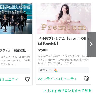
さゆ民プレミアム【sayumi Offic
公益
ial Fanclub】
sayumi
「コヤッキースタジオ」「秘密結社コヤミナティ」
公益
sayumiの全てが詰まったファンクラブ！TikTok
ようこそ、YouTubeの限界
Officia
やインスタのサブスク限定動画、現在非公開の
コヤッキースタジオ」「秘密
e thro
秘蔵コンテンツに加え、ここで…
YouTube…
運営ツール
運営
オンラインコミュニティ
コミュニティ
学
おすすめサロンをすべて見る