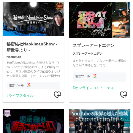
秘密結社NaokimanShow -
スプレーアートエデン
新世界より -
スプレーアートエデン
Naokiman
まだ何も決まっていないが新たな挑戦の
YouTuberのNaokimanが主体となり、Y
なにか？期待しないでね
ouTubeだと規制されてしまう内容を中
心に、サロン限定のライブ配信やオリジ
ナル動画を公開。また、メンバー同士の
運営ツール
情報交換や交流の場としても楽しんでい
ただいています。
運営ツール
オンラインコミュニティ
ライフスタイル