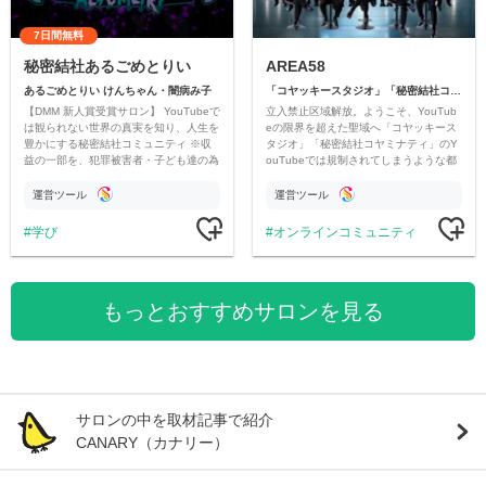
7日間無料
秘密結社あるごめとりい
AREA58
あるごめとりい けんちゃん・闇病み子
「コヤッキースタジオ」「秘密結社コヤミナティ」
【DMM 新人賞受賞サロン】 YouTubeで
立入禁止区域解放。ようこそ、YouTub
は観られない世界の真実を知り、人生を
eの限界を超えた聖域へ「コヤッキース
豊かにする秘密結社コミュニティ ※収
タジオ」「秘密結社コヤミナティ」のY
益の一部を、犯罪被害者・子ども達の為
ouTubeでは規制されてしまうような都
のチャリティーに寄付させていただきま
市伝説を中心にオリジナルコンテンツを
す
公開。
運営ツール
運営ツール
学び
オンラインコミュニティ
もっとおすすめサロンを見る
サロンの中を取材記事で紹介
CANARY（カナリー）