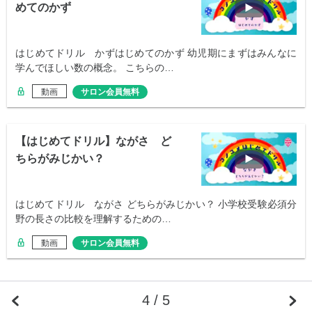
めてのかず
はじめてドリル かずはじめてのかず 幼児期にまずはみんなに
学んでほしい数の概念。 こちらの…
動画
サロン会員無料
【はじめてドリル】ながさ ど
ちらがみじかい？
はじめてドリル ながさ どちらがみじかい？ 小学校受験必須分
野の長さの比較を理解するための…
動画
サロン会員無料
4 / 5