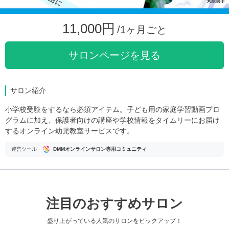
11,000円
/1ヶ月ごと
サロンページを見る
サロン紹介
小学校受験をするなら必須アイテム。子ども用の家庭学習動画プロ
グラムに加え、保護者向けの講座や学校情報をタイムリーにお届け
するオンライン幼児教室サービスです。
運営ツール
DMMオンラインサロン専用コミュニティ
注目のおすすめサロン
盛り上がっている人気のサロンをピックアップ！